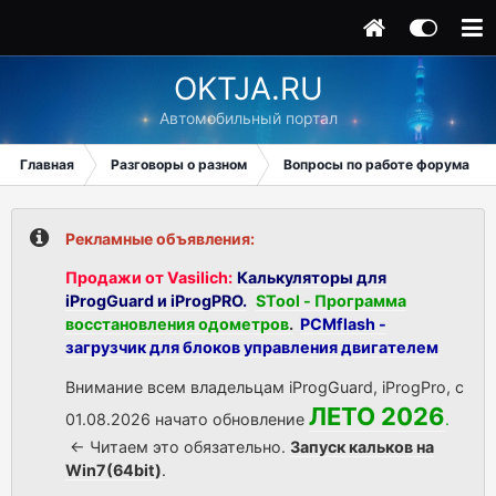
OKTJA.RU
Автомобильный портал
Главная
Разговоры о разном
Вопросы по работе форума
Рекламные объявления:
Продажи от Vasilich:
Калькуляторы для
iProgGuard и iProgPRO.
STool - Программа
восстановления одометров
.
PCMflash -
загрузчик для блоков управления двигателем
Внимание всем владельцам iProgGuard, iProgPro, с
ЛЕТО 2026
01.08.2026 начато обновление
.
<- Читаем это обязательно.
Запуск кальков на
Win7(64bit)
.