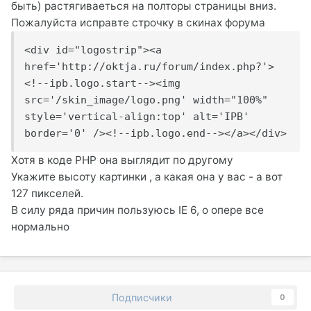
быть) растягиваеться на полторы страницы вниз.
Пожалуйста исправте строчку в скинах форума
<div id="logostrip"><a 
href='http://oktja.ru/forum/index.php?'>
<!--ipb.logo.start--><img 
src='/skin_image/logo.png' width="100%" 
style='vertical-align:top' alt='IPB' 
border='0' /><!--ipb.logo.end--></a></div>
Хотя в коде PHP она выглядит по другому
Укажите высоту картинки , а какая она у вас - а вот
127 пикселей.
В силу ряда причин пользуюсь IE 6, о опере все
нормально
Подписчики
0