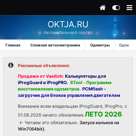
OKTJA.RU
Автомобильный портал
Главная
Сложная автоэлектроника
Одометры
Одометр
Рекламные объявления:
Продажи от Vasilich:
Калькуляторы для
iProgGuard и iProgPRO.
STool - Программа
восстановления одометров
.
PCMflash -
загрузчик для блоков управления двигателем
Внимание всем владельцам iProgGuard, iProgPro, с
ЛЕТО 2026
01.08.2026 начато обновление
.
<- Читаем это обязательно.
Запуск кальков на
Win7(64bit)
.