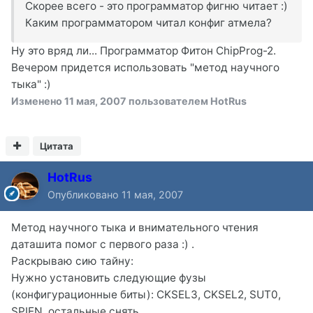
Скорее всего - это программатор фигню читает :)
Каким программатором читал конфиг атмела?
Ну это вряд ли... Программатор Фитон ChipProg-2.
Вечером придется использовать "метод научного
тыка" :)
Изменено
11 мая, 2007
пользователем HotRus
Цитата
HotRus
Опубликовано
11 мая, 2007
Метод научного тыка и внимательного чтения
даташита помог с первого раза :) .
Раскрываю сию тайну:
Нужно установить следующие фузы
(конфигурационные биты): CKSEL3, CKSEL2, SUT0,
SPIEN, остальные снять.