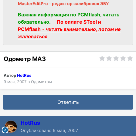
MasterEditPro - редактор калибровок ЭБУ
Важная информация по PCMflash, читать
обязательно.
По оплате STool и
PCMflash
-
читать внимательно, потом не
жаловаться
Одометр МАЗ
Автор
HotRus
9 мая, 2007
в
Одометры
Ответить
HotRus
Опубликовано
9 мая, 2007