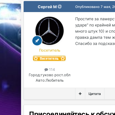
Сергей М
Опубликовано
7 мая, 
Простите за ламерс
ударе" по крайней 
много штук 10) и сп
правка дампа тем ж
Спасибо за подсказ
Посетитель
114
Город:
гуково рост.обл
Авто:
Любитель
Цитата
Присоединяйтесь к обс