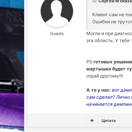
Сергей М сказа
Клиент сам не по
Ошибки не трутся
Могли и при диагно
Guests
эта область. У тебя т
PS
готовых решений
мартышка будет ту
отдай другому!!!
А то у нас:
вот дамп
сам сделал? Лично м
начинается демпин
Цитата