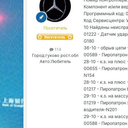
Компонент и/или вер
Программный код: 
Код Сервисцентра: 
10 Найдены неиспра
Посетитель
01222 - Датчик уда
G180
36-10 - обрыв цепи
114
00589 - Пиропатрон
Город:
гуково рост.обл
28-10 - к.з. на плю
Авто:
Любитель
00655 - Пиропатрон
N154
28-10 - к.з. на плю
01217 - Пиропатрон
29-10 - к.з. на мас
01219 - Пиропатрон
водителя-N201
29-10 - к.з. на мас
00588 - Пиропатрон