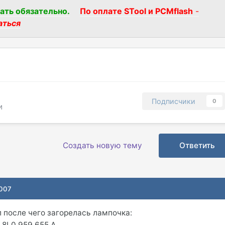
ать обязательно.
По оплате STool и PCMflash
-
аться
Подписчики
0
и
Создать новую тему
Ответить
2007
л после чего загорелась лампочка:
 8L0 959 655 A