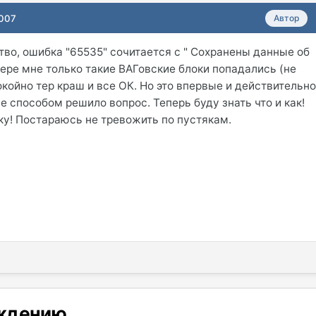
2007
Автор
тво, ошибка "65535" сочитается с " Сохранены данные об
мере мне только такие ВАГовские блоки попадались (не
окойно тер краш и все ОК. Но это впервые и действительн
е способом решило вопрос. Теперь буду знать что и как!
ку! Постараюсь не тревожить по пустякам.
уждению