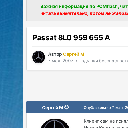
Важная информация по PCMflash, чит
читать внимательно, потом не жалов
Passat 8L0 959 655 A
Автор
Сергей М
7 мая, 2007
в
Подушки безопасност
Сергей М
Опубликовано
7 мая, 
Клиент сам не поня
Номер Контроллера: