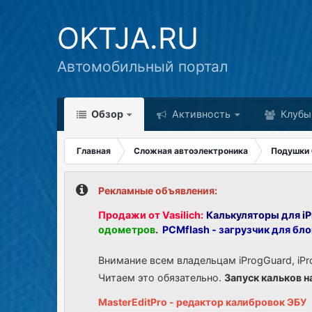
OKTJA.RU
Автомобильный портал
Обзор
Активность
Клубы
Главная
Сложная автоэлектроника
Подушки 
Рекламные объявления:
Продажи от Vasilich:
Калькуляторы для iP
одометров
.
PCMflash - загрузчик для бл
Внимание всем владельцам iProgGuard, iPr
Читаем это обязательно.
Запуск кальков н
MasterEditPro - редактор калибровок ЭБУ