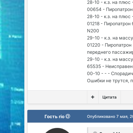
28-10 - к.з. на плю
00654 - Пиропатрон
28-10 - к.з. на плю
01218 - Пиропатрон
N200
29-10 - к.з. на мас
01220 - Пиропатрон
переднего пассажи
29-10 - к.з. на мас
65535 - Неисправен
00-10 - - - Споради
Ошибки не трутся, 
Цитата
Гость rio
Опубликовано
7 мая, 