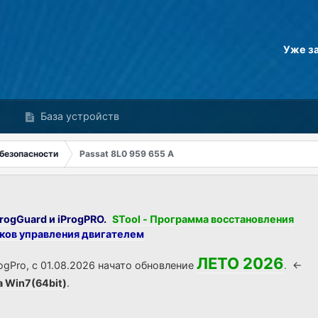
Уже з
База устройств
безопасности
Passat 8L0 959 655 A
rogGuard и iProgPRO.
STool - Программа восстановления
оков управления двигателем
ЛЕТО 2026
ogPro, с 01.08.2026 начато обновление
.
<-
а Win7(64bit)
.