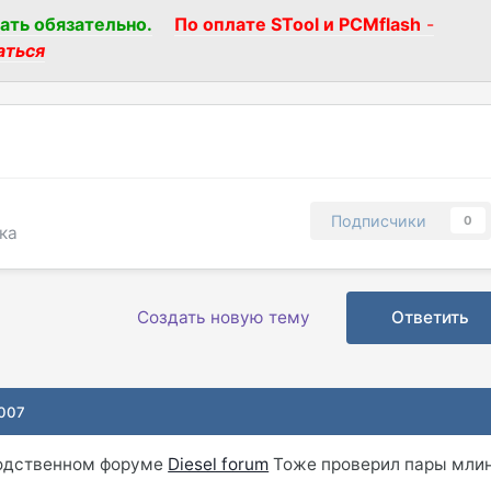
ать обязательно.
По оплате STool и PCMflash
-
аться
Подписчики
0
ка
Создать новую тему
Ответить
2007
родственном форуме
Diesel forum
Тоже проверил пары мли