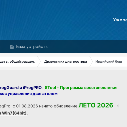
Уже з
База устройств
дств, общий раздел.
Дизели и их диагностика
Индийский бош
rogGuard и iProgPRO.
STool - Программа восстановления
оков управления двигателем
ЛЕТО 2026
ogPro, с 01.08.2026 начато обновление
.
<-
а Win7(64bit)
.