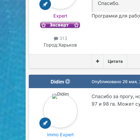
Спасибо.
Програмки для работ
Expert
313
Город:
Харьков
Цитата
Didim
Опубликовано
26 мая,
Спасибо за прогу, н
97 и 98 гв. Может 
Immo Expert