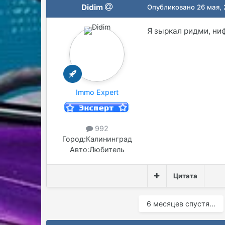
Didim
Опубликовано
26 мая,
Я зыркал ридми, ниф
Immo Expert
992
Город:
Калининград
Авто:
Любитель
Цитата
6 месяцев спустя...