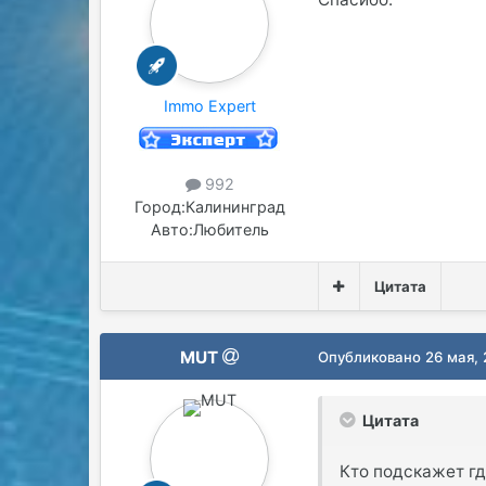
Immo Expert
992
Город:
Калининград
Авто:
Любитель
Цитата
MUT
Опубликовано
26 мая,
Цитата
Кто подскажет где