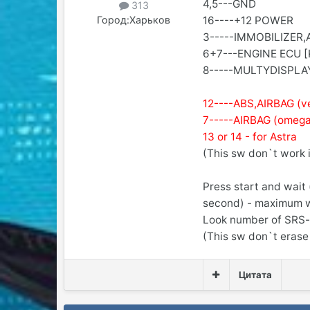
4,5---GND
313
16----+12 POWER
Город:
Харьков
3-----IMMOBILIZER
6+7---ENGINE ECU [
8-----MULTYDISPLA
12----ABS,AIRBAG (v
7-----AIRBAG (omeg
13 or 14 - for Astra
(This sw don`t work 
Press start and wait
second) - maximum wa
Look number of SRS-
(This sw don`t erase 
Цитата