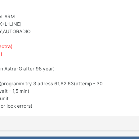
,ALARM
K+L-LINE]
Y,AUTORADIO
ectra)
a)
in Astra-G after 98 year)
 (programm try 3 adress 61,62,63(attemp - 30
it - 1,5 min)
unit
or look errors)