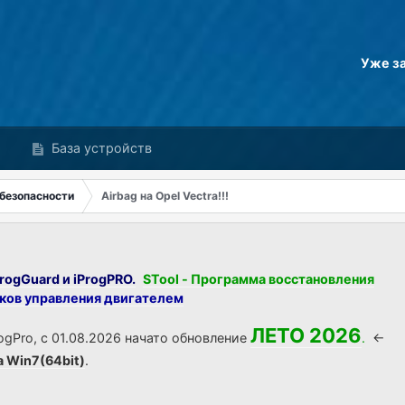
Уже з
База устройств
безопасности
Airbag на Opel Vectra!!!
rogGuard и iProgPRO.
STool - Программа восстановления
оков управления двигателем
ЛЕТО 2026
ogPro, с 01.08.2026 начато обновление
.
<-
а Win7(64bit)
.