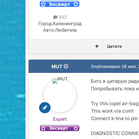
992
Город:
Калининград
Авто:
Любитель
Цитата
MUT
Опубликовано
26 мая,
Енто я цитирую рид
Попробывать пока н
Try this (opel air-bag
This work via com1
Connect k-line to pin
Expert
DIAGNOSTIC CONNE