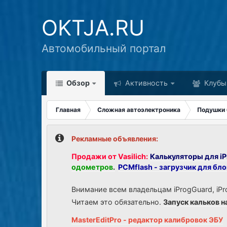
OKTJA.RU
Автомобильный портал
Обзор
Активность
Клубы
Главная
Сложная автоэлектроника
Подушки 
Рекламные объявления:
Продажи от Vasilich:
Калькуляторы для iP
одометров
.
PCMflash - загрузчик для бл
Внимание всем владельцам iProgGuard, iPr
Читаем это обязательно.
Запуск кальков н
MasterEditPro - редактор калибровок ЭБУ