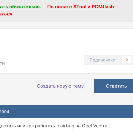
ать обязательно.
По оплате STool и PCMflash
-
аться
Подписчики
0
ти
Создать новую тему
Ответить
 2004
остать или как работать с airbag на Opel Vectra.