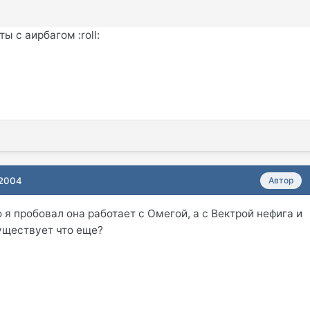
ы с аирбагом :roll:
 2004
Автор
о я пробовал она работает с Омегой, а с Вектрой нефига и
существует что еще?