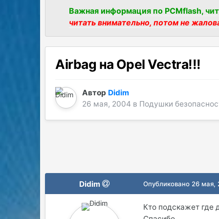
Важная информация по PCMflash, чит
читать внимательно, потом не жалов
Airbag на Opel Vectra!!!
Автор
Didim
26 мая, 2004
в
Подушки безопаснос
Didim
Опубликовано
26 мая,
Кто подскажет где д
Спасибо.