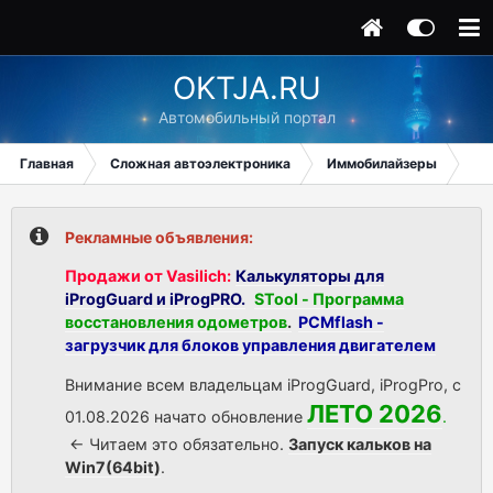
OKTJA.RU
Автомобильный портал
Главная
Сложная автоэлектроника
Иммобилайзеры
Ма
Рекламные объявления:
Продажи от Vasilich:
Калькуляторы для
iProgGuard и iProgPRO.
STool - Программа
восстановления одометров
.
PCMflash -
загрузчик для блоков управления двигателем
Внимание всем владельцам iProgGuard, iProgPro, с
ЛЕТО 2026
01.08.2026 начато обновление
.
<- Читаем это обязательно.
Запуск кальков на
Win7(64bit)
.