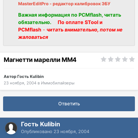
MasterEditPro - редактор калибровок ЭБУ
Важная информация по PCMflash, читать
обязательно.
По оплате STool и
PCMflash
-
читать внимательно, потом не
жаловаться
Магнетти марелли ММ4
Автор Гость Kulibin
23 ноября, 2004
в
Иммобилайзеры
Ответить
Гость Kulibin
Опубликовано
23 ноября, 2004