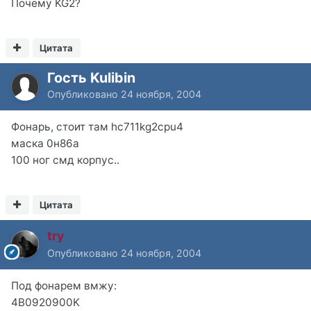
Почему KG2?
Цитата
Гость Kulibin
Опубликовано
24 ноября, 2004
Фонарь, стоит там hc711kg2cpu4
маска 0н86а
100 ног смд корпус..
Цитата
try
Опубликовано
24 ноября, 2004
Под фонарем вмжу:
4B0920900K