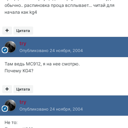
обычно.. распиновка проца всплывает... читай для
начала как kg4
Цитата
try
Опубликовано
24 ноября, 2004
Там ведь MC912, я на нее смотрю.
Почему KG4?
Цитата
try
Опубликовано
24 ноября, 2004
Не то: