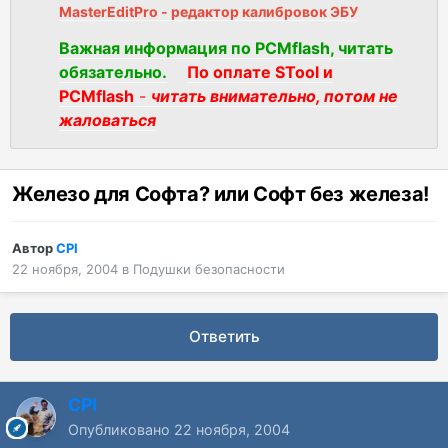
MasterEditPro - редактор калибровок ЭБУ
Важная информация по PCMflash, читать
обязательно.
По оплате STool и
PCMflash
-
читать внимательно, потом не
жаловаться
Железо для Софта? или Софт без железа!
Автор
CPI
22 ноября, 2004
в
Подушки безопасности
Ответить
CPI
Опубликовано
22 ноября, 2004