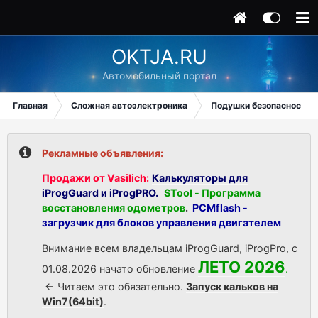
OKTJA.RU
Автомобильный портал
Главная
Сложная автоэлектроника
Подушки безопасности
Рекламные объявления:
Продажи от Vasilich:
Калькуляторы для
iProgGuard и iProgPRO.
STool - Программа
восстановления одометров
.
PCMflash -
загрузчик для блоков управления двигателем
Внимание всем владельцам iProgGuard, iProgPro, с
ЛЕТО 2026
01.08.2026 начато обновление
.
<- Читаем это обязательно.
Запуск кальков на
Win7(64bit)
.