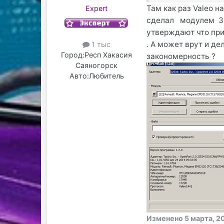
Там как раз Valeo н
Expert
сделал модулем 311
утверждают что при
. А может врут и де
1 тыс
Город:
Респ Хакасия
закономерность ?
Саяногорск
Авто:
Любитель
Изменено
5 марта, 2