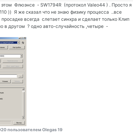
а этом Флюэнсе - SW1794R (протокол Valeo44 ) . Просто я
0 )) Я же сказал что не знаю физику процесса ..все
 просадке всегда слетает синхра и сделает только Клип
ло в другом ? одно авто-случайность ,четыре -
020
пользователем Olegas 19