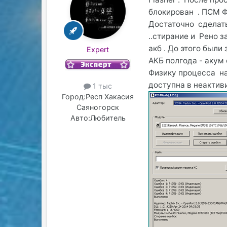
блокирован . ПСМ Ф
Достаточно сделат
..стирание и Рено 
акб . До этого был
Expert
АКБ полгода - акум 
Физику процесса нау
доступна в неакти
1 тыс
Город:
Респ Хакасия
Саяногорск
Авто:
Любитель