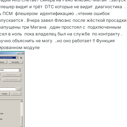
лешер видит и трёт DTC которые не видит диагностика .
ь ПСМ флешером идентификацию ..чтение ошибок
запускается . Вчера завел Флюэнс после жёсткой просадки
и запущены три Мегана ,один простоял с подключенным
сел в ноль пока владелец был на службе по контракту .
чно объяснить не могу ..но оно работает !! Функция
вированном модуле