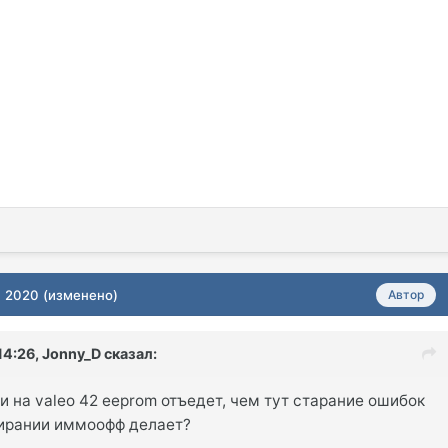
, 2020
(изменено)
Автор
14:26,
Jonny_D
сказал:
ли на valeo 42 eeprom отъедет, чем тут старание ошибок
ирании иммоофф делает?