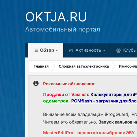
OKTJA.RU
Автомобильный портал
Обзор
Активность
Клубы
Главная
Сложная автоэлектроника
Иммобил
Рекламные объявления:
Продажи от Vasilich:
Калькуляторы для iP
одометров
.
PCMflash - загрузчик для бл
Внимание всем владельцам iProgGuard, iPr
Читаем это обязательно.
Запуск кальков н
MasterEditPro - редактор калибровок ЭБУ