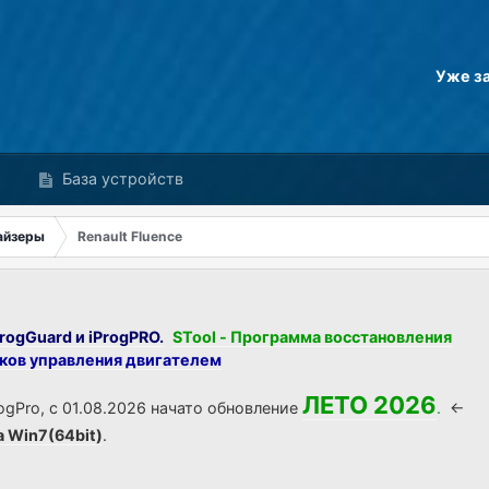
Уже з
База устройств
айзеры
Renault Fluence
rogGuard и iProgPRO.
STool - Программа восстановления
оков управления двигателем
ЛЕТО 2026
ogPro, с 01.08.2026 начато обновление
.
<-
а Win7(64bit)
.