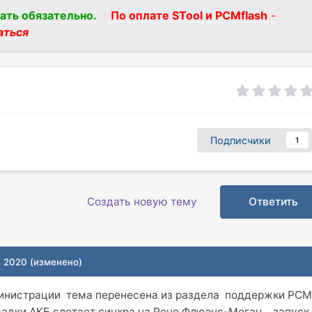
ать обязательно.
По оплате STool и PCMflash
-
аться
Подписчики
1
Создать новую тему
Ответить
, 2020
(изменено)
инистрации тема перенесена из раздела поддержки PC
осадки АКБ слетает синхра на Рено Флюэнс-Меган ..запуск