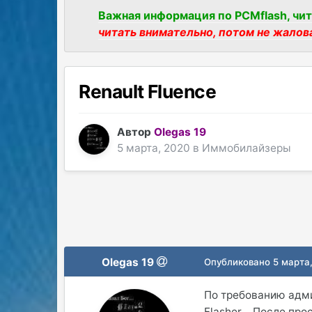
Важная информация по PCMflash, чит
читать внимательно, потом не жалов
Renault Fluence
Автор
Olegas 19
5 марта, 2020
в
Иммобилайзеры
Olegas 19
Опубликовано
5 марта
По требованию адм
Flasher . После пр