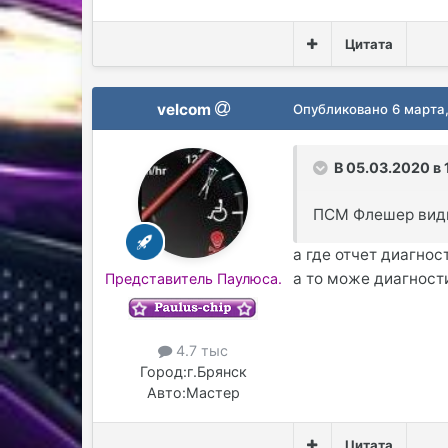
Цитата
velcom
Опубликовано
6 марта
В 05.03.2020 в 
ПСМ Флешер види
а где отчет диагнос
а то може диагности
Представитель Паулюса.
4.7 тыс
Город:
г.Брянск
Авто:
Мастер
Цитата