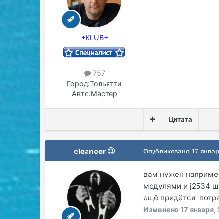
+KLUB+
757
Город:
Тольятти
Авто:
Мастер
Цитата
cleaneer
Опубликовано
17 янва
вам нужен наприме
модулями и j2534 ш
ещё придётся потра
Изменено
17 января,