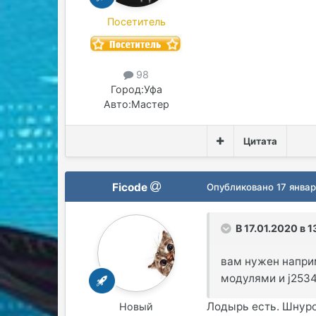
Посетитель
98
Город:
Уфа
Авто:
Мастер
Цитата
Ficode
Опубликовано
17 янва
В 17.01.2020 в 1
вам нужен напри
модулями и j2534
Лодырь есть. Шнуро
Новый