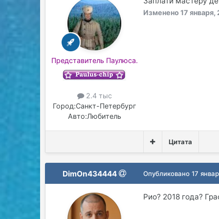
Заплати мастеру ден
Изменено
17 января,
Представитель Паулюса.
2.4 тыс
Город:
Санкт-Петербург
Авто:
Любитель
Цитата
DimOn434444
Опубликовано
17 янва
Рио? 2018 года? Гр