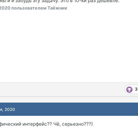
ьги и забудь эту задачу. Это в 10-ки раз дешевле.
 2020
пользователем Таёжник
3
ря, 2020
афический интерфейс?? Чё, серьезно???)