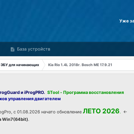
Уже з
База устройств
 ЭБУ для начинающих
Kia Rio 1.4L 2018г. Bosch ME 17.9.21
rogGuard и iProgPRO.
STool - Программа восстановления
оков управления двигателем
ЛЕТО 2026
ogPro, с 01.08.2026 начато обновление
.
<-
а Win7(64bit)
.