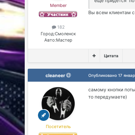
ещё придётся пот
Member
Вы всем клиентам с
182
Город:
Смоленск
Авто:
Мастер
Цитата
cleaneer
Опубликовано
17 янва
самому кнопки потык
то передумаете)
Посетитель