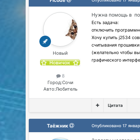
Ficode
Нужна помощь в по
Есть задача:
отключить программно 
Хочу купить j2534 со
считывания прошивки 
(желательно чтобы в
Новый
графического интерфе
8
Город:
Сочи
Авто:
Любитель
Цитата
Таёжник
Опубликовано
17 янва