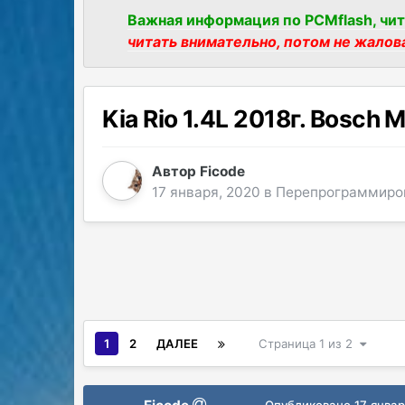
Важная информация по PCMflash, чит
читать внимательно, потом не жалов
Kia Rio 1.4L 2018г. Bosch M
Автор
Ficode
17 января, 2020
в
Перепрограммиро
1
2
ДАЛЕЕ
Страница 1 из 2
Опубликовано
17 янва