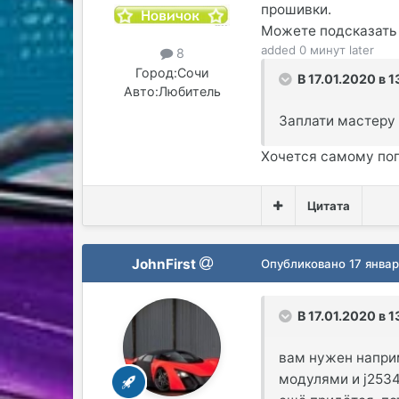
прошивки.
Можете подсказать 
added 0 минут later
8
Город:
Сочи
В 17.01.2020 в 1
Авто:
Любитель
Заплати мастеру 
Хочется самому по
Цитата
JohnFirst
Опубликовано
17 янва
В 17.01.2020 в 1
вам нужен напри
модулями и j2534