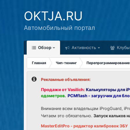
OKTJA.RU
Автомобильный портал
Обзор
Активность
Клубы
Главная
Чип-тюнинг
Перепрограммирование
Рекламные объявления:
Продажи от Vasilich:
Калькуляторы для iP
одометров
.
PCMflash - загрузчик для бл
Внимание всем владельцам iProgGuard, iPr
Читаем это обязательно.
Запуск кальков н
MasterEditPro - редактор калибровок ЭБУ