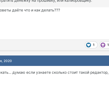
ратить денежку на прошивку, или калибровщику.
оветы даёте что и как делать???
1
1
ря, 2020
ать... думаю если узнаете сколько стоит такой редактор,