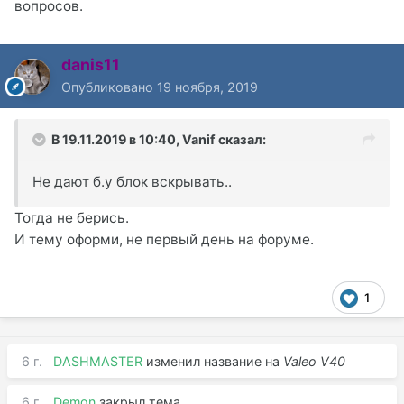
вопросов.
danis11
Опубликовано
19 ноября, 2019
В 19.11.2019 в 10:40,
Vanif
сказал:
Не дают б.у блок вскрывать..
Тогда не берись.
И тему оформи, не первый день на форуме.
1
6 г.
DASHMASTER
изменил название на
Valeo V40
6 г.
Demon
закрыл тема