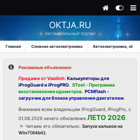
OKTJA.RU
Автомобильный портал
Главная
Сложная автоэлектроника
Автоэлектроника, общи
Рекламные объявления:
Продажи от Vasilich:
Калькуляторы для
iProgGuard и iProgPRO.
STool - Программа
восстановления одометров
.
PCMflash -
загрузчик для блоков управления двигателем
Внимание всем владельцам iProgGuard, iProgPro, с
ЛЕТО 2026
01.08.2026 начато обновление
.
<- Читаем это обязательно.
Запуск кальков на
Win7(64bit)
.