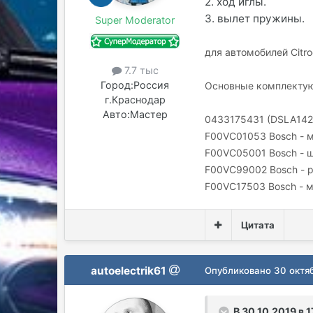
2. ход иглы.
3. вылет пружины.
Super Moderator
для автомобилей Citroe
7.7 тыс
Город:
Россия
Основные комплектую
г.Краснодар
Авто:
Мастер
0433175431 (DSLA142P
F00VC01053 Bosch - м
F00VC05001 Bosch - ш
F00VC99002 Bosch - 
F00VC17503 Bosch - м
Цитата
autoelectrik61
Опубликовано
30 октя
В 30.10.2019 в 1