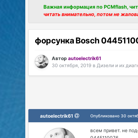
Важная информация по PCMflash, чит
читать внимательно, потом не жалов
форсунка Bosch 0445110
Автор
autoelectrik61
30 октября, 2019
в
Дизели и их диаг
autoelectrik61
Опубликовано
30 октя
всем привет. не по
0445110076.