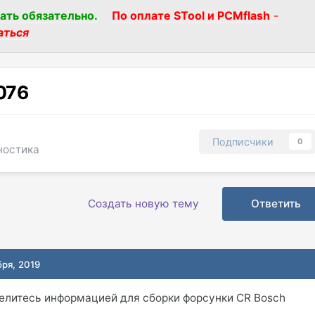
ать обязательно.
По оплате STool и PCMflash
-
аться
076
Подписчики
0
ностика
Создать новую тему
Ответить
бря, 2019
делитесь информацией для сборки форсунки CR Bosch