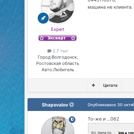
машина не клиента.
Expert
2.7 тыс
Город:
Волгодонск,
Ростовская область
Авто:
Любитель
Цитата
Shapovalov
Опубликовано
30 октя
То-же и ...062