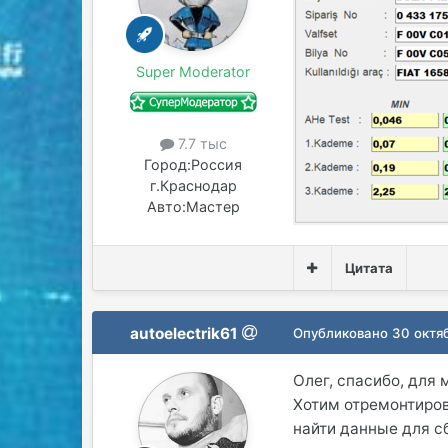
Super Moderator
7.7 тыс
Город:
Россия
г.Краснодар
Авто:
Мастер
Цитата
autoelectrik61
Опубликовано
30 октя
Олег, спасибо, для 
Хотим отремонтиров
найти данные для с