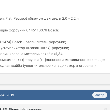
n, Fiat, Peugeot обьемом двигателя 2.0 - 2.2 л.
щие форсунки 0445110076 Bosch:
1474) Bosch - распылитель форсунки;
ультипликатор (клапан+шток) форсунки;
арик клапана металлический d=1,34;
ремкомплект форсунки (тефлоновое и металлическое кольцо)
едная шайба (уплотнительное кольцо камеры сгорания)
бря, 2019
Автор
7:33,
Shapovalov
сказал: