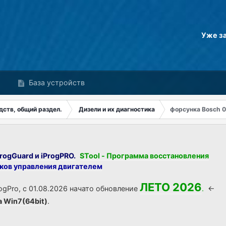
Уже з
База устройств
дств, общий раздел.
Дизели и их диагностика
форсунка Bosch 
rogGuard и iProgPRO.
STool - Программа восстановления
оков управления двигателем
ЛЕТО 2026
ogPro, с 01.08.2026 начато обновление
.
<-
а Win7(64bit)
.