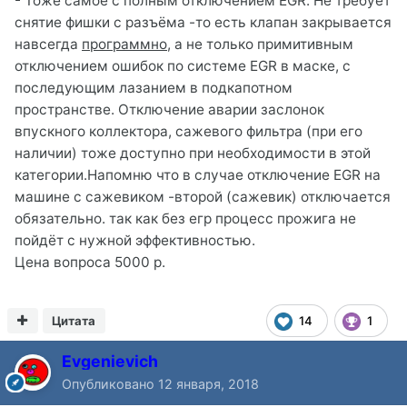
- Тоже самое с полным отключением EGR. Не требует
снятие фишки с разъёма -то есть клапан закрывается
навсегда
программно
, а не только примитивным
отключением ошибок по системе EGR в маске, с
последующим лазанием в подкапотном
пространстве. Отключение аварии заслонок
впускного коллектора, сажевого фильтра (при его
наличии) тоже доступно при необходимости в этой
категории.Напомню что в случае отключение EGR на
машине с сажевиком -второй (сажевик) отключается
обязательно. так как без егр процесс прожига не
пойдёт с нужной эффективностью.
Цена вопроса 5000 р.
Цитата
14
1
Evgenievich
Опубликовано
12 января, 2018