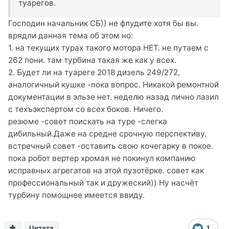
туарегов.
Господин начальник СБ)) не флудите хотя бы вы.
врядли данная тема об этом но:
1. на текущих турах такого мотора НЕТ. не путаем с
262 пони. там турбина такая же как у всех.
2. Будет ли на туареге 2018 дизель 249/272,
аналогичный кушке -пока вопрос. Никакой ремонтной
документации в эльзе нет. неделю назад лично лазил
с техъэкспертом со всех боков. Ничего.
резюме -совет поискать на туре -слегка
дибильный.Даже на средне срочную перспективу.
встречный совет -оставить свою кочегарку в покое.
пока робот вертер хромая не покинул компанию
исправных агрегатов на этой пузотёрке. совет как
профессиональный так и дружеский)) Ну насчёт
турбину помощнее имеется ввиду.
Цитата
1