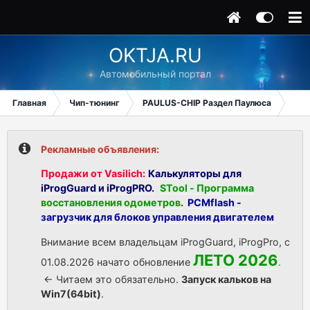
OKTJA.RU
Автомобильный портал
Главная
Чип-тюнинг
PAULUS-CHIP Раздел Паулюса
Про
Рекламные объявления:
Продажи от Vasilich:
Калькуляторы для
iProgGuard и iProgPRO.
STool - Программа
восстановления одометров
.
PCMflash -
загрузчик для блоков управления двигателем
Внимание всем владельцам iProgGuard, iProgPro, с
ЛЕТО 2026
01.08.2026 начато обновление
.
<- Читаем это обязательно.
Запуск кальков на
Win7(64bit)
.