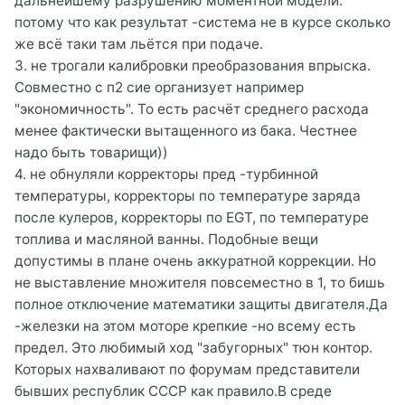
дальнейшему разрушению моментной модели.
потому что как результат -система не в курсе сколько
же всё таки там льётся при подаче.
3. не трогали калибровки преобразования впрыска.
Совместно с п2 сие организует например
"экономичность". То есть расчёт среднего расхода
менее фактически вытащенного из бака. Честнее
надо быть товарищи))
4. не обнуляли корректоры пред -турбинной
температуры, корректоры по температуре заряда
после кулеров, корректоры по EGT, по температуре
топлива и масляной ванны. Подобные вещи
допустимы в плане очень аккуратной коррекции. Но
не выставление множителя повсеместно в 1, то бишь
полное отключение математики защиты двигателя.Да
-железки на этом моторе крепкие -но всему есть
предел. Это любимый ход "забугорных" тюн контор.
Которых нахваливают по форумам представители
бывших республик СССР как правило.В среде