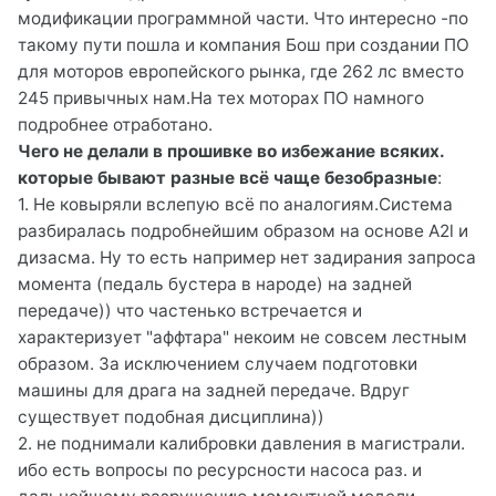
модификации программной части. Что интересно -по
такому пути пошла и компания Бош при создании ПО
для моторов европейского рынка, где 262 лс вместо
245 привычных нам.На тех моторах ПО намного
подробнее отработано.
Чего не делали в прошивке во избежание всяких.
которые бывают разные всё чаще безобразные
:
1. Не ковыряли вслепую всё по аналогиям.Система
разбиралась подробнейшим образом на основе A2l и
дизасма. Ну то есть например нет задирания запроса
момента (педаль бустера в народе) на задней
передаче)) что частенько встречается и
характеризует "аффтара" некоим не совсем лестным
образом. За исключением случаем подготовки
машины для драга на задней передаче. Вдруг
существует подобная дисциплина))
2. не поднимали калибровки давления в магистрали.
ибо есть вопросы по ресурсности насоса раз. и