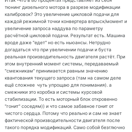
Итак -что в 80 процентах представляет из себя
тюнинг дизельного мотора в разрезе модификации
калибровок? Это увеличение цикловой подачи для
каждой режимной точки конвертера впрыск/момент и
увеличение запроса наддува по параметру
расчётной цикловой подачи. Результат есть. Машина
вроде даже "едет" но есть ньюансы. Нетрудно
догадаться что при увеличении подачи и буста
реальная производительность двигателя растёт. При
этом внутренний момент системы, передаваемый
"смежникам" принимается равным значению
квантования текущего запроса (там на самом деле
ещё сложнее чуть упрощаю для понимания). а
смежники это коробка и системы курсовой
стабилизации. То есть моторный блок откровенно
"гонит" соседям)) и что самое забавное гонит от
чистого сердца. Потому что реально и сам не знает
фактической производительности двигателя после
такого порядка модификаций. Само собой безглючно