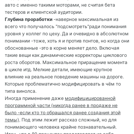
авто с именно такими моторами, не считая бета
тестеров и клиентской аудитории.
Глубина проработки
-наверное максимальная из
всего что получалось "подсмотреть"ради понимания
уровня у коллег по цеху. Да и очевидно в абсолютном
понимании -тоже, хоть я и против понтов, но когда они
обоснованные -это в корне меняет дело. Включая
такие вещи как динамические корректоры циклового
роста оборотов. Максимальное приращение момента
в цикле итд. Мелкие детали, имеющие крупное
влияние на реальное поведение машины на дороге.
Которые проблематично модифицировать в чём то
типа винолса.
Иногда применение даже
модифицицированной
программной части (никогда ранее в продаже не
было -если кто то обращался ранее создания этой
темы)
. Под этим лежит рассказ сложный, но для
понимающего человека крайне познавательный.