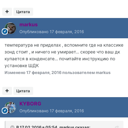
Цитата
markus
Опубликовано
17 февраля, 2016
температура не приделах , вспомните где на классике
зонд стоит , и ничего не умирает... скорее что ваш дк
купается в конденсате... почитайте инструкцию по
установке ШДК
Изменено
17 февраля, 2016
пользователем markus
Цитата
KYBORG
Опубликовано
17 февраля, 2016
В 17.02.2016 в 05:54, markus сказал: