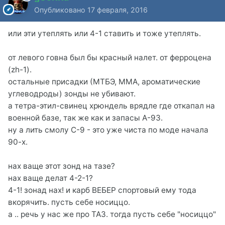
Опубликовано
17 февраля, 2016
или эти утеплять или 4-1 ставить и тоже утеплять.
от левого говна был бы красный налет. от ферроцена
(zh-1).
остальные присадки (МТБЭ, ММА, ароматические
углеводроды) зонды не убивают.
а тетра-этил-свинец хрюндель врядле где откапал на
военной базе, так же как и запасы А-93.
ну а лить смолу С-9 - это уже чиста по моде начала
90-х.
нах ваще этот зонд на тазе?
нах ваще делат 4-2-1?
4-1! зонад нах! и карб ВЕБЕР спортовый ему тода
вкорячить. пусть себе носиццо.
а .. речь у нас же про ТАЗ. тогда пусть себе "носиццо"