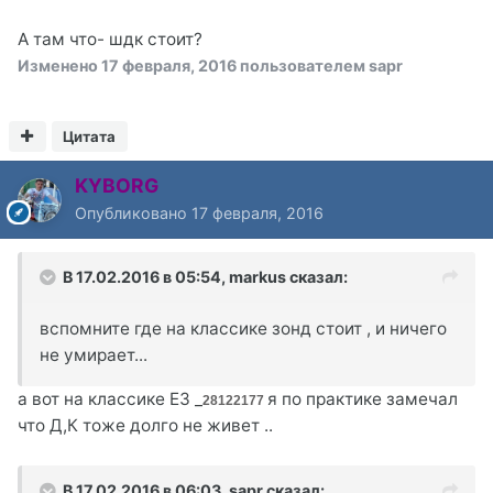
А там что- шдк стоит?
Изменено
17 февраля, 2016
пользователем sapr
Цитата
KYBORG
Опубликовано
17 февраля, 2016
В 17.02.2016 в 05:54, markus сказал:
вспомните где на классике зонд стоит , и ничего
не умирает...
а вот на классике Е3 _
я по практике замечал
28122177
что Д,К тоже долго не живет ..
В 17.02.2016 в 06:03, sapr сказал: