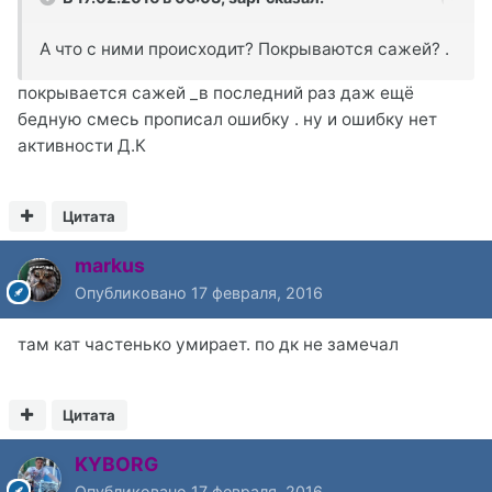
А что с ними происходит? Покрываются сажей? .
покрывается сажей _в последний раз даж ещё
бедную смесь прописал ошибку . ну и ошибку нет
активности Д.К
Цитата
markus
Опубликовано
17 февраля, 2016
там кат частенько умирает. по дк не замечал
Цитата
KYBORG
Опубликовано
17 февраля, 2016