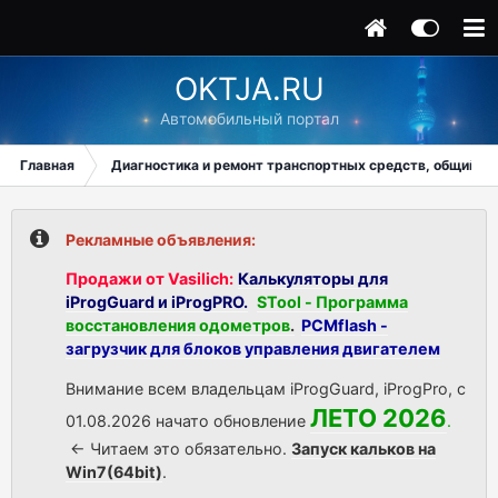
OKTJA.RU
Автомобильный портал
Главная
Диагностика и ремонт транспортных средств, общий ра
Рекламные объявления:
Продажи от Vasilich:
Калькуляторы для
iProgGuard и iProgPRO.
STool - Программа
восстановления одометров
.
PCMflash -
загрузчик для блоков управления двигателем
Внимание всем владельцам iProgGuard, iProgPro, с
ЛЕТО 2026
01.08.2026 начато обновление
.
<- Читаем это обязательно.
Запуск кальков на
Win7(64bit)
.