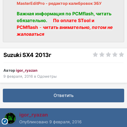
MasterEditPro - редактор калибровок ЭБУ
Важная информация по PCMflash, читать
обязательно.
По оплате STool и
PCMflash
-
читать внимательно, потом не
жаловаться
Suzuki SX4 2013г
Автор
igor_ryazan
9 февраля, 2016
в
Одометры
Ответить
igor_ryazan
Опубликовано
9 февраля, 2016