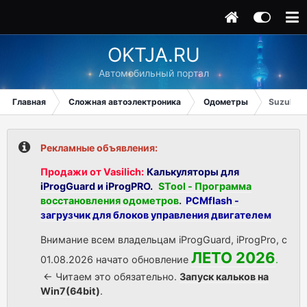
OKTJA.RU
Автомобильный портал
Главная
Сложная автоэлектроника
Одометры
Suzuki S
Рекламные объявления:
Продажи от Vasilich:
Калькуляторы для
iProgGuard и iProgPRO.
STool - Программа
восстановления одометров
.
PCMflash -
загрузчик для блоков управления двигателем
Внимание всем владельцам iProgGuard, iProgPro, с
ЛЕТО 2026
01.08.2026 начато обновление
.
<- Читаем это обязательно.
Запуск кальков на
Win7(64bit)
.