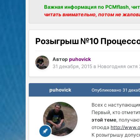
Важная информация по PCMflash, чит
читать внимательно, потом не жалов
Розыгрыш №10 Процесс
Автор
puhovick
31 декабря, 2015
в
Новогодняя октя 
puhovick
Опубликовано
31 дека
Всех с наступающи
Первый, кто отмети
этой теме
, получаю
отсюда
http://www.
К розыгрышу допуск