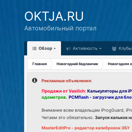
OKTJA.RU
Автомобильный портал
Обзор
Активность
Клубы
Главная
Новогодний бедламчик
Новогодняя о
Рекламные объявления:
Продажи от Vasilich:
Калькуляторы для iP
одометров
.
PCMflash - загрузчик для бл
Внимание всем владельцам iProgGuard, iPr
Читаем это обязательно.
Запуск кальков н
MasterEditPro - редактор калибровок ЭБУ