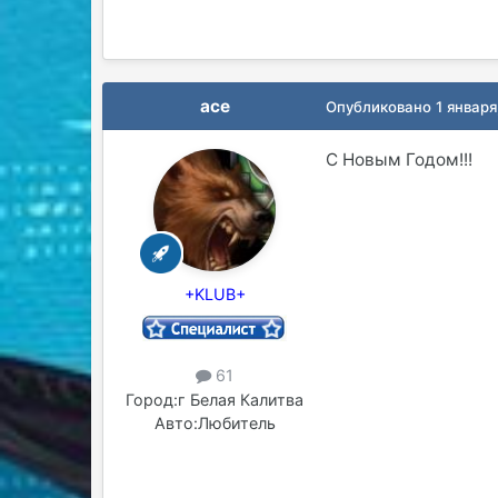
асе
Опубликовано
1 января
С Новым Годом!!!
+KLUB+
61
Город:
г Белая Калитва
Авто:
Любитель