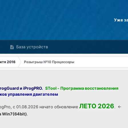
Уже з
База устройств
ктя 2016
Розыгрыш №10 Процессоры
rogGuard и iProgPRO.
STool - Программа восстановления
оков управления двигателем
ЛЕТО 2026
ogPro, с 01.08.2026 начато обновление
.
<-
а Win7(64bit)
.