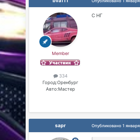
bva111
Опубликовано
1 января
C НГ
Member
334
Город:
Оренбург
Авто:
Мастер
sapr
Опубликовано
1 января