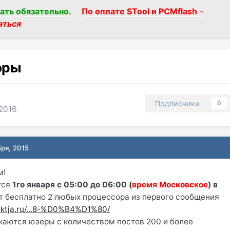
ать обязательно.
По оплате STool и PCMflash
-
аться
оры
Подписчики
0
2016
бря, 2015
м!
тся
1го января с 05:00 до 06:00 (
время Московское
) в
т бесплатно 2 любых процессора из первого сообщения
oktja.ru/...8-%D0%B4%D1%80/
аются юзеры с количеством постов 200 и более