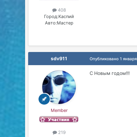
408
Город:
Каспий
Авто:
Мастер
sdv911
Опубликовано
1 января
C Новым годом!!!
Member
219