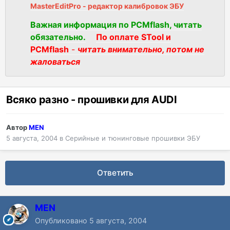
MasterEditPro - редактор калибровок ЭБУ
Важная информация по PCMflash, читать
обязательно.
По оплате STool и
PCMflash
-
читать внимательно, потом не
жаловаться
Всяко разно - прошивки для AUDI
Автор
MEN
5 августа, 2004
в
Серийные и тюнинговые прошивки ЭБУ
Ответить
MEN
Опубликовано
5 августа, 2004