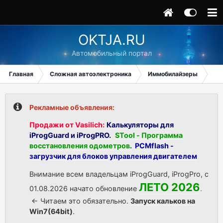
OKTJA.RU
Автомобильный портал
Главная
Сложная автоэлектроника
Иммобилайзеры
Kia
Рекламные объявления:
Продажи от Vasilich:
Калькуляторы для
iProgGuard и iProgPRO.
STool - Программа
восстановления одометров
.
PCMflash -
загрузчик для блоков управления двигателем
Внимание всем владельцам iProgGuard, iProgPro, с
ЛЕТО 2026
01.08.2026 начато обновление
.
<- Читаем это обязательно.
Запуск кальков на
Win7(64bit)
.