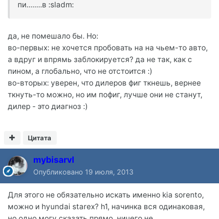
пи........в :sladm:
да, не помешало бы. Но:
во-первых: не хочется пробовать на на чьем-то авто,
а вдруг и впрямь заблокируется? да не так, как с
пином, а глобально, что не отстоится :)
во-вторых: уверен, что дилеров фиг ткнешь, вернее
ткнуть-то можно, но им пофиг, лучше они не станут,
дилер - это диагноз :)
Цитата
mybisarvl
Опубликовано
19 июля, 2013
Для этого не обязательно искать именно kia sorento,
можно и hyundai starex? h1, начинка вся одинаковая,
но одно могу сказать прямо, ничего не