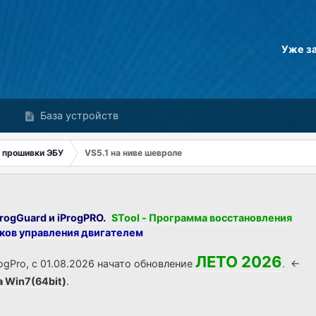
Уже з
База устройств
 прошивки ЭБУ
VS5.1 на ниве шевроле
rogGuard и iProgPRO.
STool - Программа восстановления
оков управления двигателем
ЛЕТО 2026
ogPro, с 01.08.2026 начато обновление
.
<-
а Win7(64bit)
.