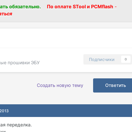
ать обязательно.
По оплате STool и PCMflash
-
аться
Подписчики
0
вые прошивки ЭБУ
Создать новую тему
Ответить
 2013
кая переделка.
ки.