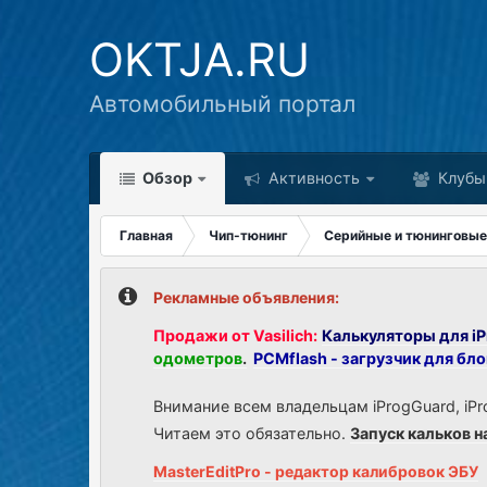
OKTJA.RU
Автомобильный портал
Обзор
Активность
Клубы
Главная
Чип-тюнинг
Серийные и тюнинговые
Рекламные объявления:
Продажи от Vasilich:
Калькуляторы для iP
одометров
.
PCMflash - загрузчик для бл
Внимание всем владельцам iProgGuard, iPr
Читаем это обязательно.
Запуск кальков н
MasterEditPro - редактор калибровок ЭБУ