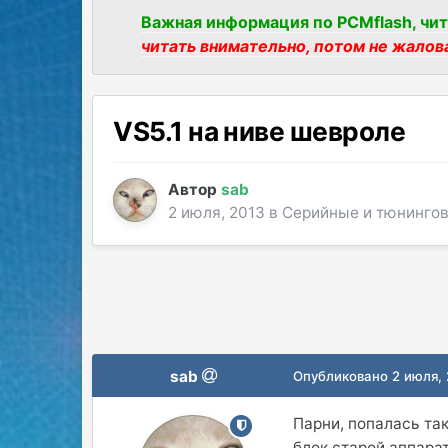
Важная информация по PCMflash, чит
читать внимательно, потом не жалов
VS5.1 на ниве шевроле
Автор
sab
2 июля, 2013
в
Серийные и тюнинго
sab
Опубликовано
2 июля,
Парни, попалась та
блок старой аппарат