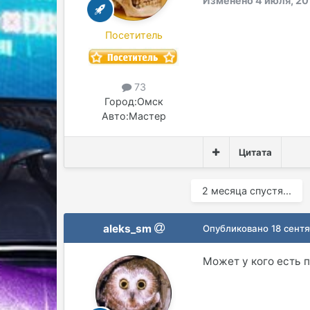
Изменено
4 июля, 20
Посетитель
73
Город:
Омск
Авто:
Мастер
Цитата
2 месяца спустя...
aleks_sm
Опубликовано
18 сентя
Может у кого есть 