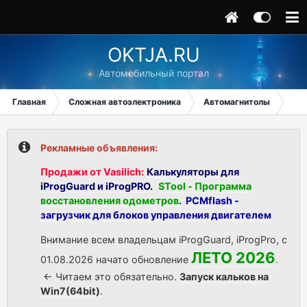
OKTJA.RU
Автомобильный портал
Главная
Сложная автоэлектроника
Автомагнитолы
car
Рекламные объявления:
Продажи от Vasilich:
Калькуляторы для
iProgGuard и iProgPRO.
STool - Программа
восстановления одометров
.
PCMflash -
загрузчик для блоков управления двигателем
Внимание всем владельцам iProgGuard, iProgPro, с
ЛЕТО 2026
01.08.2026 начато обновление
.
<- Читаем это обязательно.
Запуск кальков на
Win7(64bit)
.