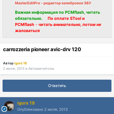
MasterEditPro - редактор калибровок ЭБУ
Важная информация по PCMflash, читать
обязательно.
По оплате STool и
PCMflash
-
читать внимательно, потом не
жаловаться
carrozzeria pioneer avic-drv 120
Автор
igors 19
2 июля, 2013
в
Автомагнитолы
Ответить
igors 19
Опубликовано
2 июля, 2013