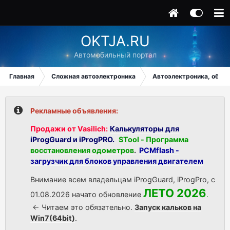
OKTJA.RU
Автомобильный портал
Главная
Сложная автоэлектроника
Автоэлектроника, общи
Рекламные объявления:
Продажи от Vasilich:
Калькуляторы для
iProgGuard и iProgPRO.
STool - Программа
восстановления одометров
.
PCMflash -
загрузчик для блоков управления двигателем
Внимание всем владельцам iProgGuard, iProgPro, с
ЛЕТО 2026
01.08.2026 начато обновление
.
<- Читаем это обязательно.
Запуск кальков на
Win7(64bit)
.