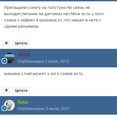
Притащили сонату на галстуке.На связь не
выходит,питание на датчиках нет.Мож есть у кого
схема с кефико 4 разъема,то ,что нашел в нете с
одним разъемом.
Цитата
Ал64
Опубликовано
1 июля, 2013
машина стоит,может у кого схема есть.
Цитата
fuse
Опубликовано
3 июля, 2013