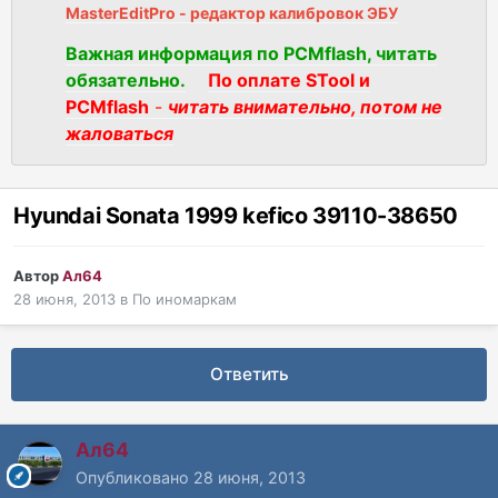
MasterEditPro - редактор калибровок ЭБУ
Важная информация по PCMflash, читать
обязательно.
По оплате STool и
PCMflash
-
читать внимательно, потом не
жаловаться
Hyundai Sonata 1999 kefico 39110-38650
Автор
Ал64
28 июня, 2013
в
По иномаркам
Ответить
Ал64
Опубликовано
28 июня, 2013