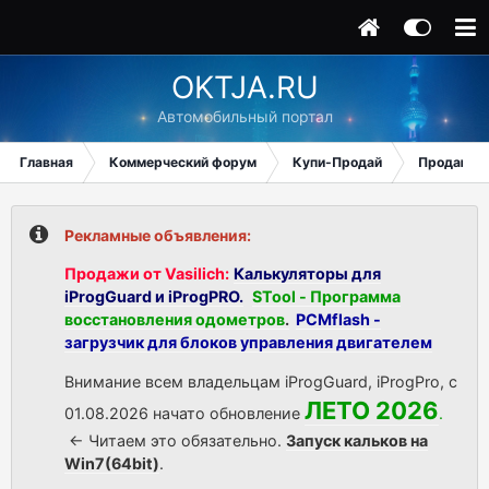
OKTJA.RU
Автомобильный портал
Главная
Коммерческий форум
Купи-Продай
Продаю
Рекламные объявления:
Продажи от Vasilich:
Калькуляторы для
iProgGuard и iProgPRO.
STool - Программа
восстановления одометров
.
PCMflash -
загрузчик для блоков управления двигателем
Внимание всем владельцам iProgGuard, iProgPro, с
ЛЕТО 2026
01.08.2026 начато обновление
.
<- Читаем это обязательно.
Запуск кальков на
Win7(64bit)
.