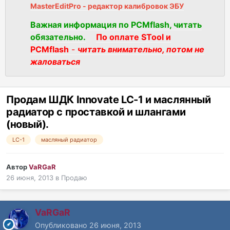
MasterEditPro - редактор калибровок ЭБУ
Важная информация по PCMflash, читать
обязательно.
По оплате STool и
PCMflash
-
читать внимательно, потом не
жаловаться
Продам ШДК Innovate LC-1 и маслянный
радиатор с проставкой и шлангами
(новый).
LC-1
масляный радиатор
Автор
VaRGaR
26 июня, 2013
в
Продаю
VaRGaR
Опубликовано
26 июня, 2013