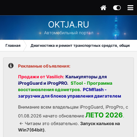
OKTJA.RU
Автомобильный портал
Главная
Диагностика и ремонт транспортных средств, общий ра
Рекламные объявления:
Продажи от Vasilich:
Калькуляторы для
iProgGuard и iProgPRO.
STool - Программа
восстановления одометров
.
PCMflash -
загрузчик для блоков управления двигателем
Внимание всем владельцам iProgGuard, iProgPro, с
ЛЕТО 2026
01.08.2026 начато обновление
.
<- Читаем это обязательно.
Запуск кальков на
Win7(64bit)
.