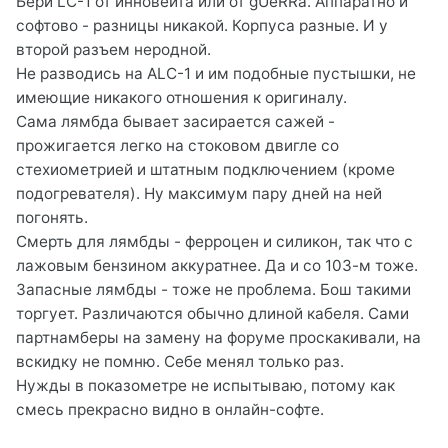
Бери LC-1 от инновейта или от gUeRRa. Аппаратно и
софтово - разницы никакой. Корпуса разные. И у
второй разъем неродной.
Не разводись на ALC-1 и им подобные пустышки, не
имеющие никакого отношения к оригиналу.
Сама лямбда бывает засирается сажей -
прожигается легко на стоковом двигле со
стехиометрией и штатным подключением (кроме
подогревателя). Ну максимум пару дней на ней
погонять.
Смерть для лямбды - ферроцен и силикон, так что с
лажовым бензином аккуратнее. Да и со 103-м тоже.
Запасные лямбды - тоже не проблема. Бош такими
торгует. Различаются обычно длиной кабеля. Сами
партнамберы на замену на форуме проскакивали, на
вскидку не помню. Себе менял только раз.
Нужды в показометре не испытываю, потому как
смесь прекрасно видно в онлайн-софте.