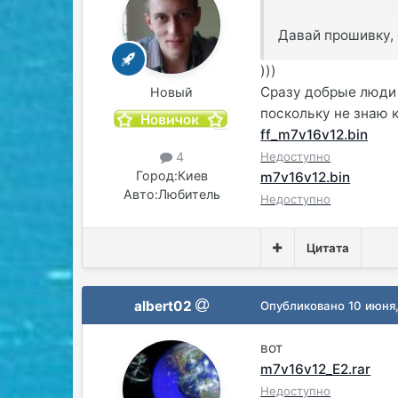
Давай прошивку, 
)))
Сразу добрые люди о
Новый
поскольку не знаю к
ff_m7v16v12.bin
Недоступно
4
Город:
Киев
m7v16v12.bin
Авто:
Любитель
Недоступно
Цитата
albert02
Опубликовано
10 июня
вот
m7v16v12_Е2.rar
Недоступно