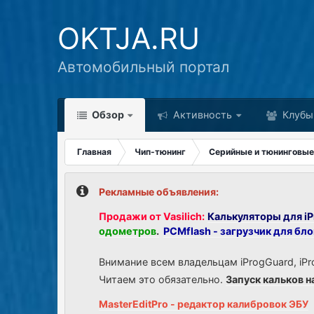
OKTJA.RU
Автомобильный портал
Обзор
Активность
Клубы
Главная
Чип-тюнинг
Серийные и тюнинговые
Рекламные объявления:
Продажи от Vasilich:
Калькуляторы для iP
одометров
.
PCMflash - загрузчик для бл
Внимание всем владельцам iProgGuard, iPr
Читаем это обязательно.
Запуск кальков н
MasterEditPro - редактор калибровок ЭБУ