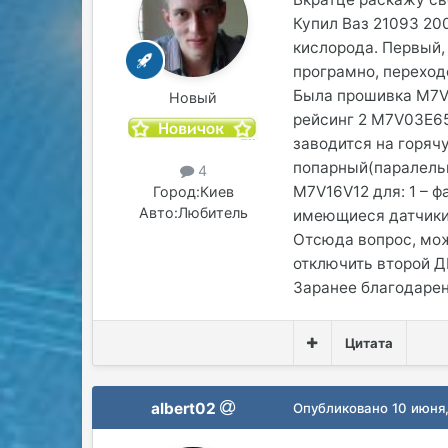
Купил Ваз 21093 200
кислорода. Первый,
програмно, переходо
Была прошивка M7V16
Новый
рейсинг 2 M7V03E65
заводится на горяч
попарный(паралельн
4
M7V16V12 для: 1 – ф
Город:
Киев
Авто:
Любитель
имеющиеся датчики 
Отсюда вопрос, мож
отключить второй ДК
Заранее благодарен 
Цитата
albert02
Опубликовано
10 июня