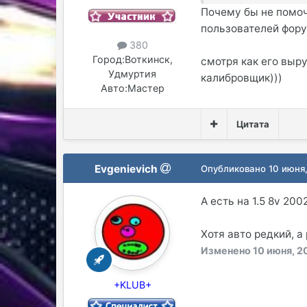
Почему бы не помоч
пользователей фору
380
Город:
Воткинск,
смотря как его выру
Удмуртия
калибровщик)))
Авто:
Мастер
Цитата
Evgenievich
Опубликовано
10 июня
А есть на 1.5 8v 20
Хотя авто редкий, а
Изменено
10 июня, 2
+KLUB+