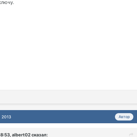
ключу.
, 2013
Автор
8:53, albert02 сказал: