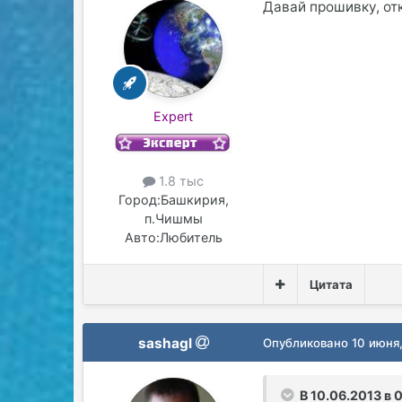
Давай прошивку, от
Expert
1.8 тыс
Город:
Башкирия,
п.Чишмы
Авто:
Любитель
Цитата
sashagl
Опубликовано
10 июня
В 10.06.2013 в 0