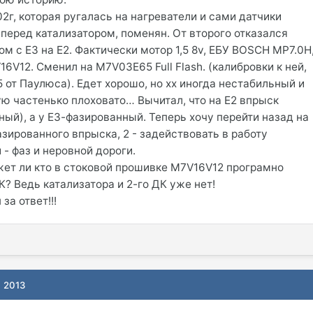
2г, которая ругалась на нагреватели и сами датчики
 перед катализатором, поменян. От второго отказался
м с E3 на E2. Фактически мотор 1,5 8v, ЕБУ BOSCH MP7.0H
V12. Сменил на M7V03E65 Full Flash. (калибровки к ней,
 от Паулюса). Едет хорошо, но хх иногда нестабильный и
ую частенько плоховато… Вычитал, что на Е2 впрыск
ый), а у Е3-фазированный. Теперь хочу перейти назад на
азированного впрыска, 2 - задействовать в работу
- фаз и неровной дороги.
ет ли кто в стоковой прошивке M7V16V12 програмно
? Ведь катализатора и 2-го ДК уже нет!
за ответ!!!
, 2013