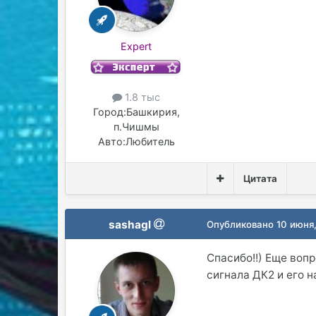
Expert
1.8 тыс
Город:
Башкирия,
п.Чишмы
Авто:
Любитель
Цитата
sashagl
Опубликовано
10 июня
Спасибо!!) Еще вопр
сигнала ДК2 и его н