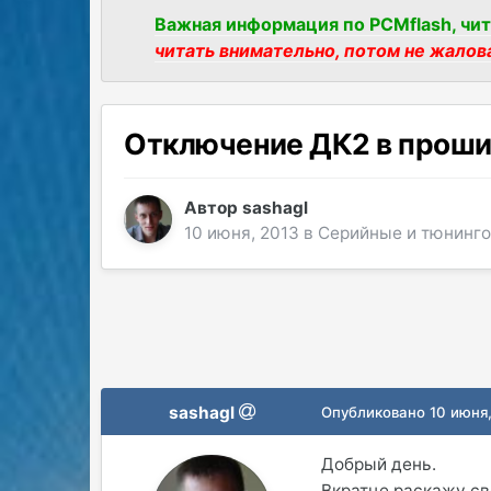
Важная информация по PCMflash, чит
читать внимательно, потом не жалов
Отключение ДК2 в проши
Автор
sashagl
10 июня, 2013
в
Серийные и тюнинг
sashagl
Опубликовано
10 июня
Добрый день.
Вкратце раскажу с