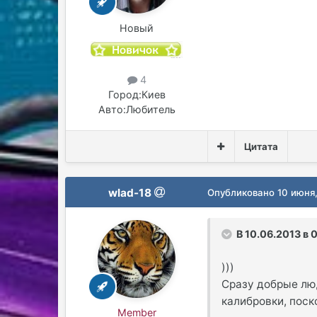
Новый
4
Город:
Киев
Авто:
Любитель
Цитата
wlad-18
Опубликовано
10 июня
В 10.06.2013 в 0
)))
Сразу добрые люд
калибровки, поск
Member