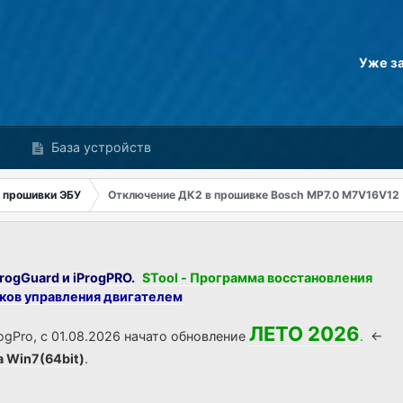
Уже з
База устройств
 прошивки ЭБУ
Отключение ДК2 в прошивке Bosch MP7.0 M7V16V12
rogGuard и iProgPRO.
STool - Программа восстановления
оков управления двигателем
ЛЕТО 2026
ogPro, с 01.08.2026 начато обновление
.
<-
а Win7(64bit)
.