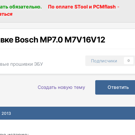
ать обязательно.
По оплате STool и PCMflash
-
аться
вке Bosch MP7.0 M7V16V12
Подписчики
0
овые прошивки ЭБУ
Создать новую тему
Ответить
, 2013
вою историю: