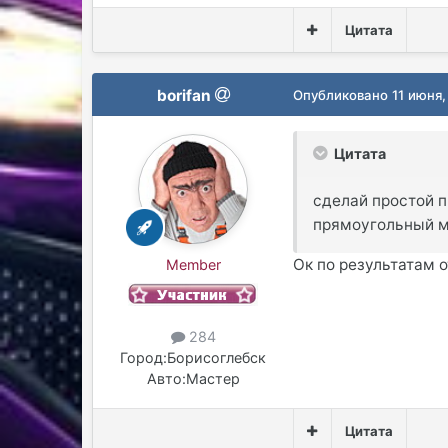
Цитата
borifan
Опубликовано
11 июня,
Цитата
сделай простой п
прямоугольный ме
Ок по результатам 
Member
284
Город:
Борисоглебск
Авто:
Мастер
Цитата