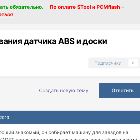
ать обязательно.
По оплате STool и PCMflash
-
аться
вания датчика ABS и доски
Подписчики
0
Создать новую тему
Ответить
 2013
роший знакомый, он собирает машину для заездов на
KADET после переделки у него вылез косяк, Нужна схема