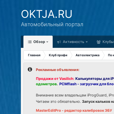
OKTJA.RU
Автомобильный портал
Обзор
Активность
Клубы
Главная
Клуб профи
Автоэлектрика
По 
Рекламные объявления:
Продажи от Vasilich:
Калькуляторы для iP
одометров
.
PCMflash - загрузчик для бл
Внимание всем владельцам iProgGuard, iPr
Читаем это обязательно.
Запуск кальков н
MasterEditPro - редактор калибровок ЭБУ