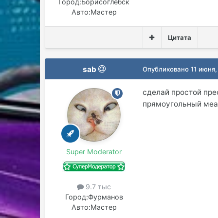
Город:
Борисоглебск
Авто:
Мастер
Цитата
sab
Опубликовано
11 июня,
сделай простой пре
прямоугольный меанд
Super Moderator
9.7 тыс
Город:
Фурманов
Авто:
Мастер