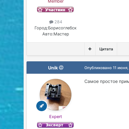
Member
284
Город:
Борисоглебск
Авто:
Мастер
Цитата
Unik
Опубликовано
11 июня,
Самое простое при
Expert