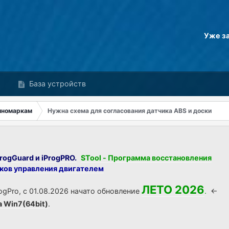
Уже з
База устройств
иномаркам
Нужна схема для согласования датчика ABS и доски
rogGuard и iProgPRO.
STool - Программа восстановления
оков управления двигателем
ЛЕТО 2026
ogPro, с 01.08.2026 начато обновление
.
<-
а Win7(64bit)
.