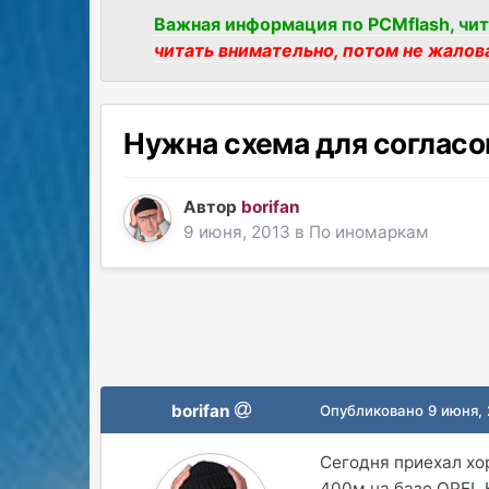
Важная информация по PCMflash, чит
читать внимательно, потом не жалов
Нужна схема для согласо
Автор
borifan
9 июня, 2013
в
По иномаркам
borifan
Опубликовано
9 июня,
Сегодня приехал хо
400м на базе OPEL 