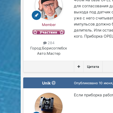
для согласования да
выхода под датчик 
уже с него считыват
импульсов должно б
Member
делитель. Или оста
кого. Приборка OPE
284
Город:
Борисоглебск
Авто:
Мастер
Цитата
Unik
Опубликовано
10 июня
Если приборка рабо