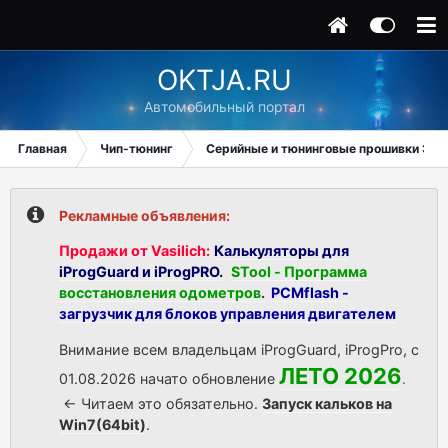
OKTJA.RU
Автомобильный портал
Главная
Чип-тюнинг
Серийные и тюнинговые прошивки ЭБУ
Рекламные объявления:
Продажи от Vasilich:
Калькуляторы для
iProgGuard и iProgPRO.
STool - Программа
восстановления одометров
.
PCMflash -
загрузчик для блоков управления двигателем
Внимание всем владельцам iProgGuard, iProgPro, с
ЛЕТО 2026
01.08.2026 начато обновление
.
<- Читаем это обязательно.
Запуск кальков на
Win7(64bit)
.