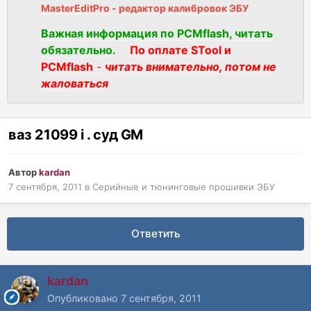
MasterEditPro - редактор калибровок ЭБУ
Важная информация по PCMflash, читать
обязательно.
По оплате STool и
PCMflash
-
читать внимательно, потом не
жаловаться
ваз 21099 i . суд GM
Автор
kardan
7 сентября, 2011
в
Серийные и тюнинговые прошивки ЭБУ
Ответить
kardan
Опубликовано
7 сентября, 2011