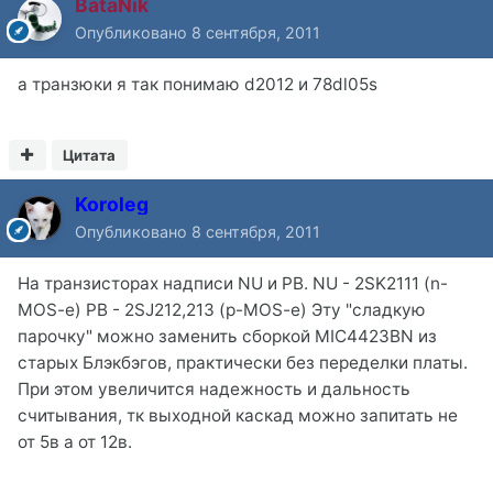
BataNik
Опубликовано
8 сентября, 2011
а транзюки я так понимаю d2012 и 78dl05s
Цитата
Koroleg
Опубликовано
8 сентября, 2011
На транзисторах надписи NU и PB. NU - 2SK2111 (n-
MOS-e) PB - 2SJ212,213 (p-MOS-e) Эту "сладкую
парочку" можно заменить сборкой MIC4423BN из
старых Блэкбэгов, практически без переделки платы.
При этом увеличится надежность и дальность
считывания, тк выходной каскад можно запитать не
от 5в а от 12в.