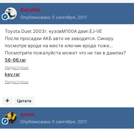
BataNik
Опубликовано
5 сентября, 2011
Toyota Duet 2003г. кузовM100A двиг.EJ-VE
После просадки АКБ авто не заводится. Синхру
посмотре вроде на месте ключик вроде тоже...
Посмотрите пожалуйста может что не так в дампах?
56-66.rar
Недоступно
key.rar
Недоступно
Цитата
guam
Опубликовано
5 сентября, 2011