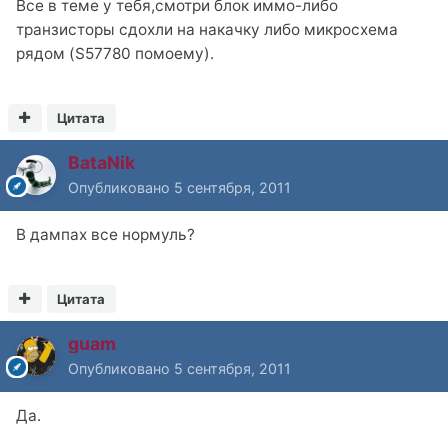
Все в теме у тебя,смотри блок иммо-либо
транзисторы сдохли на накачку либо микросхема
рядом (S57780 помоему).
Цитата
BataNik
Опубликовано
5 сентября, 2011
В дампах все нормуль?
Цитата
guam
Опубликовано
5 сентября, 2011
Да.