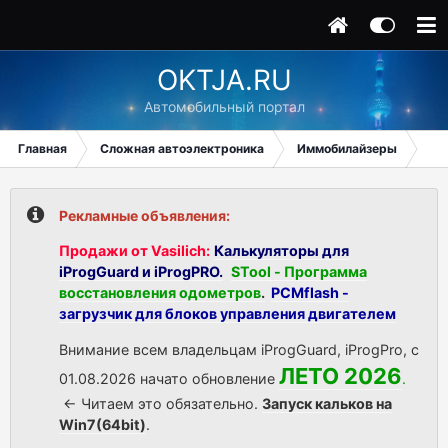
OKTJA.RU
Автомобильный портал
Главная
Сложная автоэлектроника
Иммобилайзеры
Toy
Рекламные объявления:
Продажи от Vasilich:
Калькуляторы для
iProgGuard и iProgPRO.
STool - Программа
восстановления одометров
.
PCMflash -
загрузчик для блоков управления двигателем
Внимание всем владельцам iProgGuard, iProgPro, с
ЛЕТО 2026
01.08.2026 начато обновление
.
<- Читаем это обязательно.
Запуск кальков на
Win7(64bit)
.