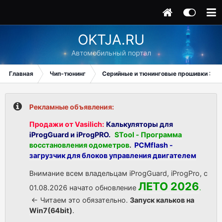
OKTJA.RU
Автомобильный портал
Главная
Чип-тюнинг
Серийные и тюнинговые прошивки ЭБУ
Рекламные объявления:
Продажи от Vasilich:
Калькуляторы для
iProgGuard и iProgPRO.
STool - Программа
восстановления одометров
.
PCMflash -
загрузчик для блоков управления двигателем
Внимание всем владельцам iProgGuard, iProgPro, с
ЛЕТО 2026
01.08.2026 начато обновление
.
<- Читаем это обязательно.
Запуск кальков на
Win7(64bit)
.