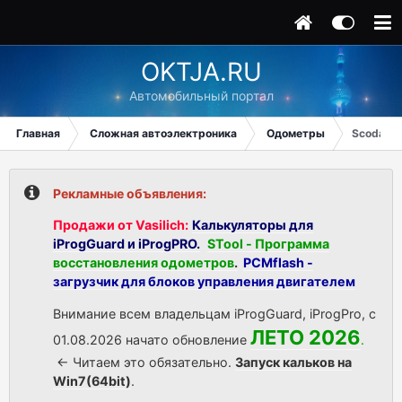
OKTJA.RU
Автомобильный портал
Главная
Сложная автоэлектроника
Одометры
Scoda Oc
Рекламные объявления:
Продажи от Vasilich:
Калькуляторы для
iProgGuard и iProgPRO.
STool - Программа
восстановления одометров
.
PCMflash -
загрузчик для блоков управления двигателем
Внимание всем владельцам iProgGuard, iProgPro, с
ЛЕТО 2026
01.08.2026 начато обновление
.
<- Читаем это обязательно.
Запуск кальков на
Win7(64bit)
.