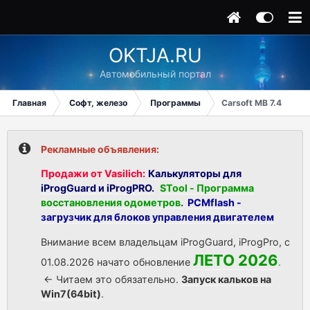
OKTJA.RU
Автомобильный портал
Главная
Софт, железо
Программы
Carsoft MB 7.4
Рекламные объявления:
Продажи от Vasilich:
Калькуляторы для
iProgGuard и iProgPRO.
STool - Программа
восстановления одометров
.
PCMflash -
загрузчик для блоков управления двигателем
Внимание всем владельцам iProgGuard, iProgPro, с
ЛЕТО 2026
01.08.2026 начато обновление
.
<- Читаем это обязательно.
Запуск кальков на
Win7(64bit)
.