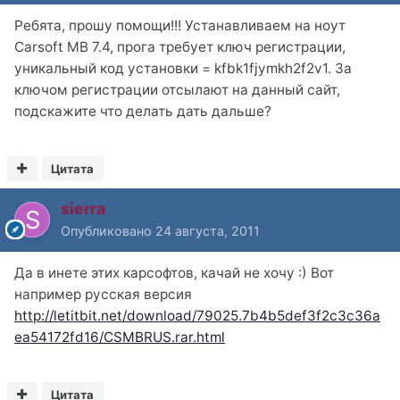
Ребята, прошу помощи!!! Устанавливаем на ноут
Carsoft MB 7.4, прога требует ключ регистрации,
уникальный код установки = kfbk1fjymkh2f2v1. За
ключом регистрации отсылают на данный сайт,
подскажите что делать дать дальше?
Цитата
sierra
Опубликовано
24 августа, 2011
Да в инете этих карсофтов, качай не хочу :) Вот
например русская версия
http://letitbit.net/download/79025.7b4b5def3f2c3c36a
ea54172fd16/CSMBRUS.rar.html
Цитата