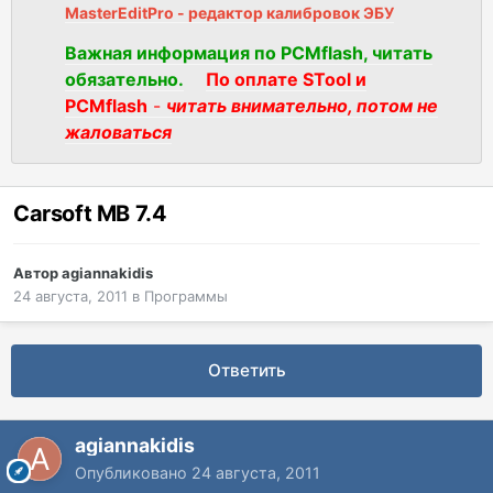
MasterEditPro - редактор калибровок ЭБУ
Важная информация по PCMflash, читать
обязательно.
По оплате STool и
PCMflash
-
читать внимательно, потом не
жаловаться
Carsoft MB 7.4
Автор
agiannakidis
24 августа, 2011
в
Программы
Ответить
agiannakidis
Опубликовано
24 августа, 2011