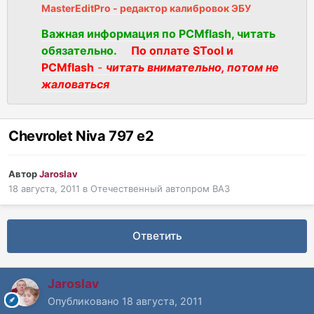
MasterEditPro - редактор калибровок ЭБУ
Важная информация по PCMflash, читать
обязательно.
По оплате STool и
PCMflash
-
читать внимательно, потом не
жаловаться
Chevrolet Niva 797 е2
Автор
Jaroslav
18 августа, 2011
в
Отечественный автопром ВАЗ
Ответить
Jaroslav
Опубликовано
18 августа, 2011