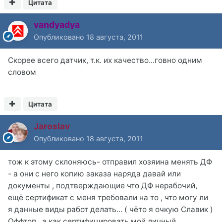
Цитата
vandyadya
Опубликовано
18 августа, 2011
Скорее всего датчик, т.к. их качество...говно одним
словом
Цитата
Jaroslav
Опубликовано
18 августа, 2011
тож к этому склоняюсь- отправил хозяина менять ДФ
- а они с него копию заказа наряда давай или
документы , подтверждающие что ДФ нерабочий,
ещё сертификат с меня требовали на то , что могу ли
я данные виды работ делать... ( чёто я очкую Славик )
Оффтоп , а как сертифицировать мой личный