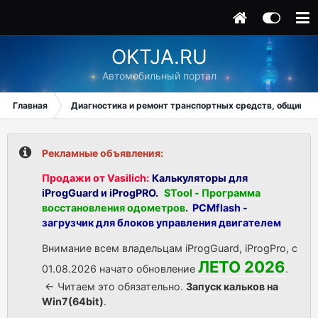
OKTJA.RU
Автомобильный портал
Главная
Диагностика и ремонт транспортных средств, общий ра
Рекламные объявления:
Продажи от Vasilich:
Калькуляторы для
iProgGuard и iProgPRO.
STool - Программа
восстановления одометров
.
PCMflash -
загрузчик для блоков управления двигателем
Внимание всем владельцам iProgGuard, iProgPro, с
ЛЕТО 2026
01.08.2026 начато обновление
.
<- Читаем это обязательно.
Запуск кальков на
Win7(64bit)
.