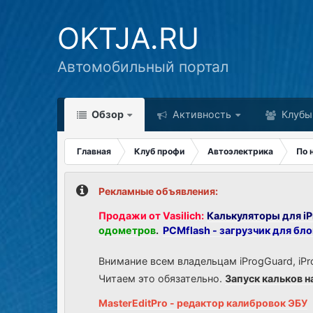
OKTJA.RU
Автомобильный портал
Обзор
Активность
Клубы
Главная
Клуб профи
Автоэлектрика
По 
Рекламные объявления:
Продажи от Vasilich:
Калькуляторы для iP
одометров
.
PCMflash - загрузчик для бл
Внимание всем владельцам iProgGuard, iPr
Читаем это обязательно.
Запуск кальков н
MasterEditPro - редактор калибровок ЭБУ