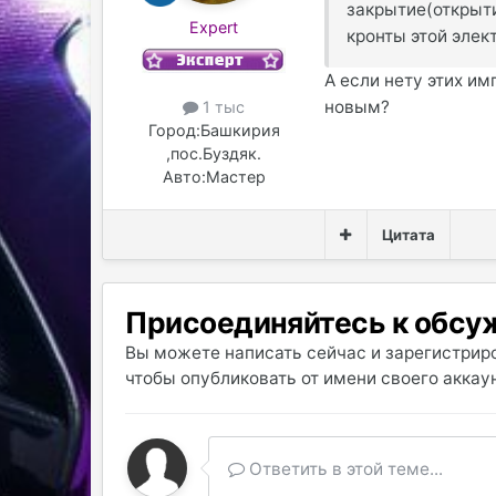
закрытие(открыти
Expert
кронты этой эле
А если нету этих и
новым?
1 тыс
Город:
Башкирия
,пос.Буздяк.
Авто:
Мастер
Цитата
Присоединяйтесь к обс
Вы можете написать сейчас и зарегистриро
чтобы опубликовать от имени своего аккаун
Ответить в этой теме...