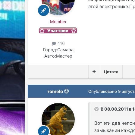
этой электронике.П
Member
416
Город:
Самара
Авто:
Мастер
Цитата
romelo
Опубликовано
9 август
В 08.08.2011 в 
Вот эти два непо
замыкании каждо