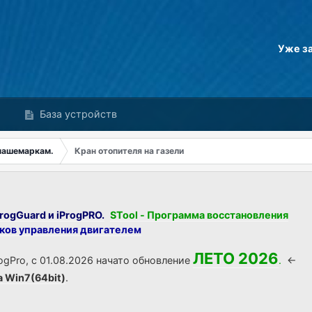
Уже з
База устройств
нашемаркам.
Кран отопителя на газели
rogGuard и iProgPRO.
STool - Программа восстановления
оков управления двигателем
ЛЕТО 2026
ogPro, с 01.08.2026 начато обновление
.
<-
а Win7(64bit)
.