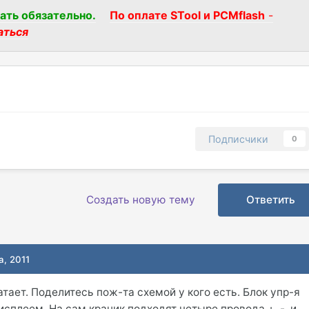
ать обязательно.
По оплате STool и PCMflash
-
аться
Подписчики
0
Создать новую тему
Ответить
а, 2011
тает. Поделитесь пож-та схемой у кого есть. Блок упр-я
сплеем. На сам краник подходят четыре провода +, -, и