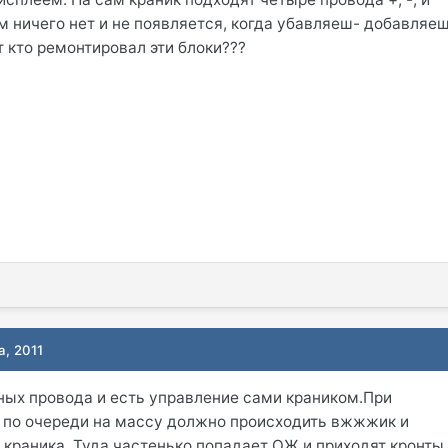
ам ничего нет и не появляется, когда убавляеш- добавляе
 кто ремонтировал эти блоки???
а, 2011
тных провода и есть управление сами краником.При
 по очереди на массу должно происходить вжжжик и
 краника. Туда частенько попадает ОЖ и приходят кронты