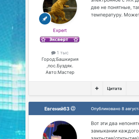
две не понятные, т
температуру. Может
Expert
1 тыс
Город:
Башкирия
,пос.Буздяк.
Авто:
Мастер
Цитата
Евгений63
Опубликовано
8 август
Вот эти два непоня
замыкании каждого
закрытие(открытие)