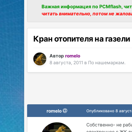
Важная информация по PCMflash, чит
читать внимательно, потом не жалов
Кран отопителя на газели
Автор
romelo
8 августа, 2011
в
По нашемаркам.
romelo
Опубликовано
8 август
Собственно- не раба
электронное с ЖК ди