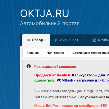
OKTJA.RU
Автомобильный портал
Обзор
Активность
Клубы
Главная
Чип-тюнинг
Серийные и тюнинговые
Рекламные объявления:
Продажи от Vasilich:
Калькуляторы для iP
одометров
.
PCMflash - загрузчик для бл
Внимание всем владельцам iProgGuard, iPr
Читаем это обязательно.
Запуск кальков н
MasterEditPro - редактор калибровок ЭБУ