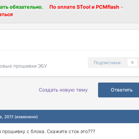
ать обязательно.
По оплате STool и PCMflash
-
аться
Подписчики
0
говые прошивки ЭБУ
Создать новую тему
Ответить
а, 2011
(изменено)
л прошивку с блока. Скажите сток это???