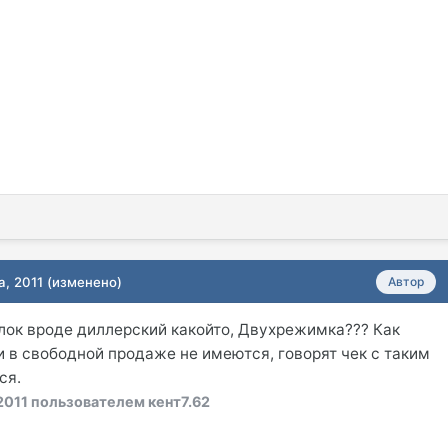
а, 2011
(изменено)
Автор
 Блок вроде диллерский какойто, Двухрежимка??? Как
и в свободной продаже не имеются, говорят чек с таким
ся.
2011
пользователем кент7.62