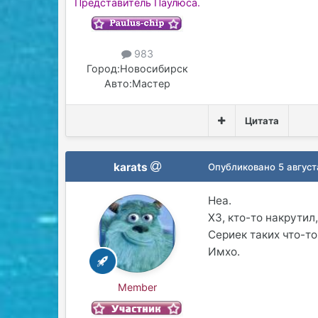
Представитель Паулюса.
983
Город:
Новосибирск
Авто:
Мастер
Цитата
karats
Опубликовано
5 август
Неа.
ХЗ, кто-то накрутил
Сериек таких что-то 
Имхо.
Member