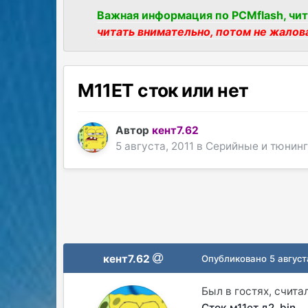
Важная информация по PCMflash, чит
читать внимательно, потом не жалов
M11ET сток или нет
Автор
кент7.62
5 августа, 2011
в
Серийные и тюнин
кент7.62
Опубликовано
5 август
Был в гостях, счита
Сток м11ет д2..bin