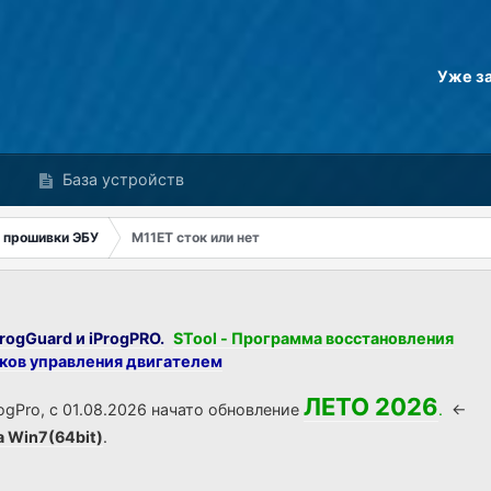
Уже з
База устройств
 прошивки ЭБУ
M11ET сток или нет
rogGuard и iProgPRO.
STool - Программа восстановления
оков управления двигателем
ЛЕТО 2026
ogPro, с 01.08.2026 начато обновление
.
<-
а Win7(64bit)
.