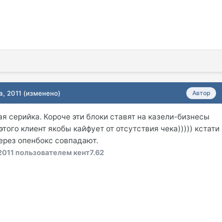
а, 2011
(изменено)
Автор
ая серийка. Короче эти блоки ставят на казели-бизнесы
того клиент якобы кайфует от отсутствия чека))))) кстати
через опенбокс совпадают.
2011
пользователем кент7.62