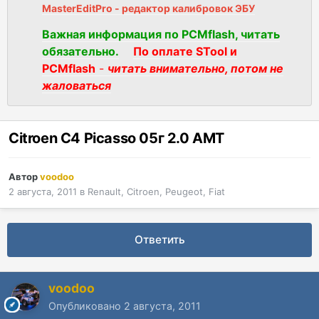
MasterEditPro - редактор калибровок ЭБУ
Важная информация по PCMflash, читать
обязательно.
По оплате STool и
PCMflash
-
читать внимательно, потом не
жаловаться
Citroen C4 Picasso 05г 2.0 AMT
Автор
voodoo
2 августа, 2011
в
Renault, Citroen, Peugeot, Fiat
Ответить
voodoo
Опубликовано
2 августа, 2011