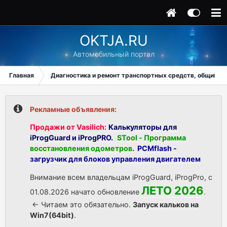
OKTJA.RU
Автомобильный портал
Главная
Диагностика и ремонт транспортных средств, общий ра
Рекламные объявления:
Продажи от Vasilich:
Калькуляторы для
iProgGuard и iProgPRO.
STool - Программа
восстановления одометров
.
PCMflash -
загрузчик для блоков управления двигателем
Внимание всем владельцам iProgGuard, iProgPro, с
ЛЕТО 2026
01.08.2026 начато обновление
.
<- Читаем это обязательно.
Запуск кальков на
Win7(64bit)
.