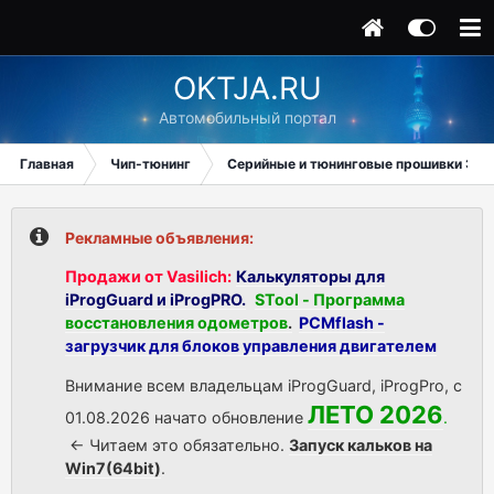
OKTJA.RU
Автомобильный портал
Главная
Чип-тюнинг
Серийные и тюнинговые прошивки ЭБУ
Рекламные объявления:
Продажи от Vasilich:
Калькуляторы для
iProgGuard и iProgPRO.
STool - Программа
восстановления одометров
.
PCMflash -
загрузчик для блоков управления двигателем
Внимание всем владельцам iProgGuard, iProgPro, с
ЛЕТО 2026
01.08.2026 начато обновление
.
<- Читаем это обязательно.
Запуск кальков на
Win7(64bit)
.