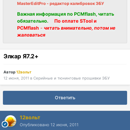
MasterEditPro - редактор калибровок ЭБУ
Важная информация по PCMflash, читать
обязательно.
По оплате STool и
PCMflash
-
читать внимательно, потом не
жаловаться
Элкар Я7.2+
Автор
12вольт
12 июня, 2011
в
Серийные и тюнинговые прошивки ЭБУ
Ответить
12вольт
Опубликовано
12 июня, 2011