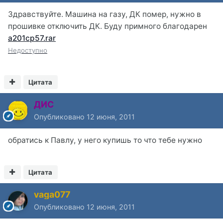
Здравствуйте. Машина на газу, ДК помер, нужно в
прошивке отключить ДК. Буду примного благодарен
а201cp57.rar
Недоступно
Цитата
ДИС
Опубликовано
12 июня, 2011
обратись к Павлу, у него купишь то что тебе нужно
Цитата
vaga077
Опубликовано
12 июня, 2011