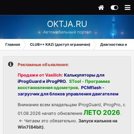
OKTJA.RU
Автомобильный портал
Главная
CLUB++ KAZi (доступ ограничен)
Диагностика и ре
Рекламные объявления:
Продажи от Vasilich:
Калькуляторы для
iProgGuard и iProgPRO.
STool - Программа
восстановления одометров
.
PCMflash -
загрузчик для блоков управления двигателем
Внимание всем владельцам iProgGuard, iProgPro, с
ЛЕТО 2026
01.08.2026 начато обновление
.
<- Читаем это обязательно.
Запуск кальков на
Win7(64bit)
.