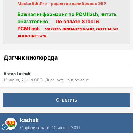
MasterEditPro - редактор калибровок ЭБУ
Важная информация по PCMflash, читать
обязательно.
По оплате STool и
PCMflash
-
читать внимательно, потом не
жаловаться
Датчик кислорода
Автор
kashuk
10 июня, 2011
в
OPEL Диагностика и ремонт
Ответить
kashuk
Опубликовано
10 июня, 2011