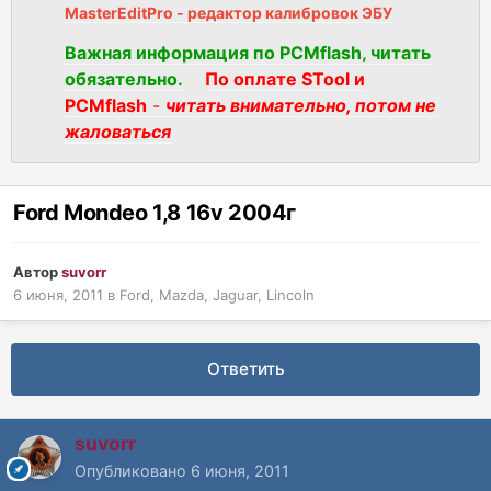
MasterEditPro - редактор калибровок ЭБУ
Важная информация по PCMflash, читать
обязательно.
По оплате STool и
PCMflash
-
читать внимательно, потом не
жаловаться
Ford Mondeo 1,8 16v 2004г
Автор
suvorr
6 июня, 2011
в
Ford, Mazda, Jaguar, Lincoln
Ответить
suvorr
Опубликовано
6 июня, 2011