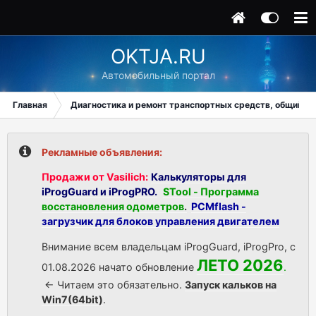
OKTJA.RU
Автомобильный портал
Главная
Диагностика и ремонт транспортных средств, общий ра
Рекламные объявления:
Продажи от Vasilich:
Калькуляторы для
iProgGuard и iProgPRO.
STool - Программа
восстановления одометров
.
PCMflash -
загрузчик для блоков управления двигателем
Внимание всем владельцам iProgGuard, iProgPro, с
ЛЕТО 2026
01.08.2026 начато обновление
.
<- Читаем это обязательно.
Запуск кальков на
Win7(64bit)
.