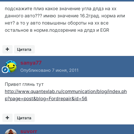
подскажите плиз какое значение угла дпдз на хх
данного авто??? имею значение 16.2град. норма или
нет? а то у авто повышены обороты на хх все
остальное в норме.подозрение на дпдз и EGR
Цитата
sanya77
Опубликовано
7 июня, 2011
Привет глянь тут
http://www.quantexlab.ru/communication/blog/index.ph
p?page=post&blog=Fordrepair&id=56
Цитата
suvorr