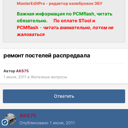
MasterEditPro - редактор калибровок ЭБУ
Важная информация по PCMflash, читать
обязательно.
По оплате STool и
PCMflash
-
читать внимательно, потом не
жаловаться
ремонт постелей распредвала
Автор
AKS75
1 июня, 2011
в
Железные вопросы
Ответить
AKS75
Опубликовано
1 июня, 2011