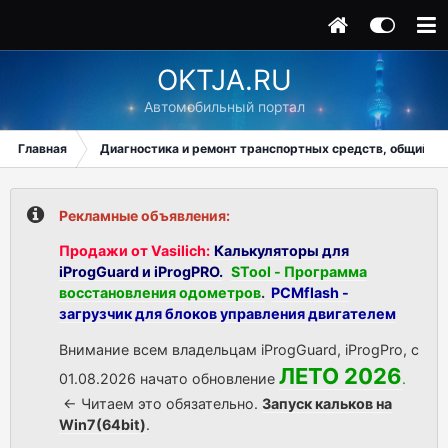
OKTJA.RU
Автомобильный портал
Главная
Диагностика и ремонт транспортных средств, общий ра
Рекламные объявления:
Продажи от Vasilich:
Калькуляторы для
iProgGuard и iProgPRO.
STool - Программа
восстановления одометров
.
PCMflash -
загрузчик для блоков управления двигателем
Внимание всем владельцам iProgGuard, iProgPro, с
ЛЕТО 2026
01.08.2026 начато обновление
.
<- Читаем это обязательно.
Запуск кальков на
Win7(64bit)
.