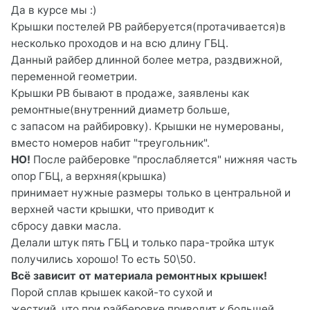
Да в курсе мы :)
Крышки постелей РВ райберуется(протачивается)в
несколько проходов и на всю длину ГБЦ.
Данный райбер длинной более метра, раздвижной,
переменной геометрии.
Крышки РВ бывают в продаже, заявлены как
ремонтные(внутренний диаметр больше,
с запасом на райбировку). Крышки не нумерованы,
вместо номеров набит "треугольник".
НО!
После райберовке "прослабляется" нижняя часть
опор ГБЦ, а верхняя(крышка)
принимает нужные размеры только в центральной и
верхней части крышки, что приводит к
сбросу давки масла.
Делали штук пять ГБЦ и только пара-тройка штук
получились хорошо! То есть 50\50.
Всё зависит от материала ремонтных крышек!
Порой сплав крышек какой-то сухой и
жесткий, что при райберовке приводит к большей