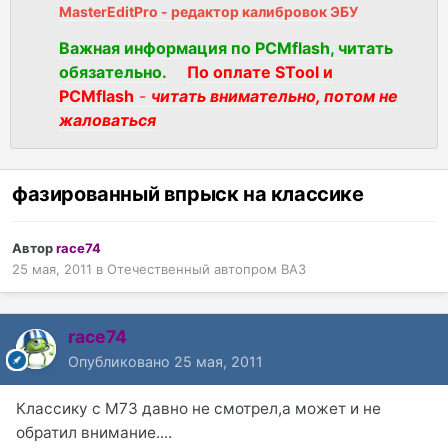
MasterEditPro - редактор калибровок ЭБУ
Важная информация по PCMflash, читать
обязательно.
По оплате STool и
PCMflash
-
читать внимательно, потом не
жаловаться
фазированный впрыск на классике
Автор
race74
25 мая, 2011
в
Отечественный автопром ВАЗ
race74
Опубликовано
25 мая, 2011
Классику с M73 давно не смотрел,а может и не
обратил внимание....