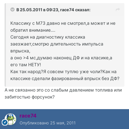
В 25.05.2011 в 09:23, race74 сказал:
Классику с M73 давно не смотрел,а может и не
обратил внимание....
Сегодня на диагностику классика
заезжает,смотрю длительность импульса
впрыска,
а оно >4 мс,думаю наконец ДФ и на класике,а
его там НЕТУ!
Как так народ?Я совсем туплю уже чоли?Как на
классике сделали фазированный впрыск без ДФ?
А не связанно это со слабым давлением топлива или
забитостью форсунок?
race74
Опубликовано
25 мая, 2011