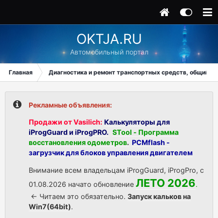
OKTJA.RU
Автомобильный портал
Главная
Диагностика и ремонт транспортных средств, общий ра
Рекламные объявления:
Продажи от Vasilich:
Калькуляторы для
iProgGuard и iProgPRO.
STool - Программа
восстановления одометров
.
PCMflash -
загрузчик для блоков управления двигателем
Внимание всем владельцам iProgGuard, iProgPro, с
ЛЕТО 2026
01.08.2026 начато обновление
.
<- Читаем это обязательно.
Запуск кальков на
Win7(64bit)
.