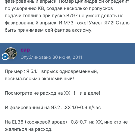
фазированный впрыск. Номер цилиндра он определит
по ускорению КВ, создав несколько пропусков
подачи топлива при пуске.B797 не умеет делать не
фазированный впрыск! И М73 тоже! Умеет Я7.2! Стало
быть принимаем сей факт,за аксиому.
cap
Опубликовано
30 июня, 2011
Пример : Я 5.1.1 впрыск одновременный,
весьма.весьма экономичный!
Посмотрите не расход на ХХ ! и в деле!
И фазированный на Я7.2 ...ХХ 1.0-0.9 л/час
На EL36 (косяковой,вроде) 0.8-0.7 на ХХ, ине кто не
жалиться на расход.