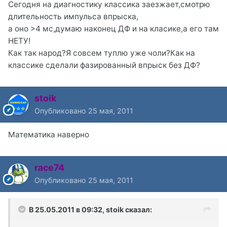
Сегодня на диагностику классика заезжает,смотрю
длительность импульса впрыска,
а оно >4 мс,думаю наконец ДФ и на класике,а его там
НЕТУ!
Как так народ?Я совсем туплю уже чоли?Как на
классике сделали фазированный впрыск без ДФ?
stoik
Опубликовано
25 мая, 2011
Математика наверно
race74
Опубликовано
25 мая, 2011
В 25.05.2011 в 09:32, stoik сказал: