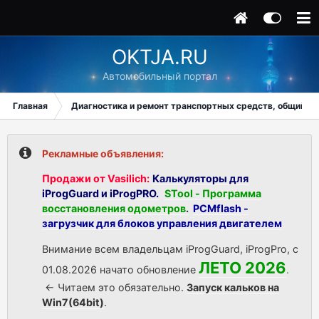
OKTJA.RU
Автомобильный портал
Главная
Диагностика и ремонт транспортных средств, общий ра
Рекламные объявления:
Продажи от Vasilich:
Калькуляторы для
iProgGuard и iProgPRO.
STool - Программа
восстановления одометров
.
PCMflash -
загрузчик для блоков управления двигателем
Внимание всем владельцам iProgGuard, iProgPro, с
ЛЕТО 2026
01.08.2026 начато обновление
.
<- Читаем это обязательно.
Запуск кальков на
Win7(64bit)
.