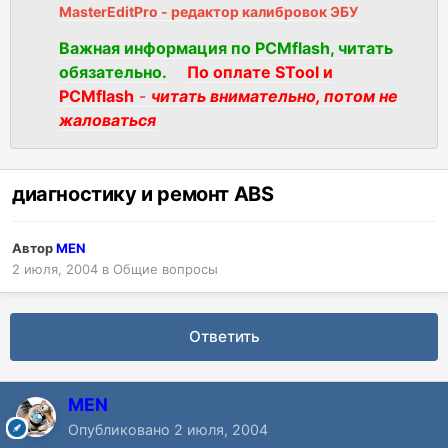
MasterEditPro - редактор калибровок ЭБУ
Важная информация по PCMflash, читать
обязательно.
По оплате STool и
PCMflash
-
читать внимательно, потом не
жаловаться
диагностику и ремонт ABS
Автор
MEN
2 июля, 2004
в
Общие вопросы
Ответить
MEN
Опубликовано
2 июля, 2004