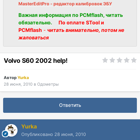
MasterEditPro - редактор калибровок ЭБУ
Важная информация по PCMflash, читать
обязательно.
По оплате STool и
PCMflash
-
читать внимательно, потом не
жаловаться
Volvo S60 2002 help!
Автор
Yurka
28 июня, 2010
в
Одометры
Ответить
Yurka
Опубликовано
28 июня, 2010