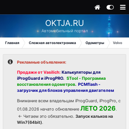
OKTJA.RU
Автомобильный портал
Главная
Сложная автоэлектроника
Одометры
Volvo S6
Рекламные объявления:
Продажи от Vasilich:
Калькуляторы для
iProgGuard и iProgPRO.
STool - Программа
восстановления одометров
.
PCMflash -
загрузчик для блоков управления двигателем
Внимание всем владельцам iProgGuard, iProgPro, с
ЛЕТО 2026
01.08.2026 начато обновление
.
<- Читаем это обязательно.
Запуск кальков на
Win7(64bit)
.