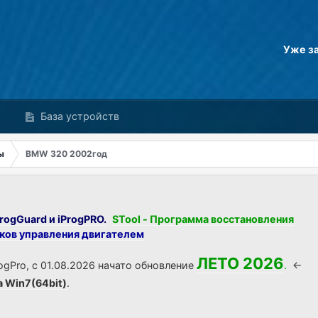
Уже з
База устройств
ы
BMW 320 2002год
rogGuard и iProgPRO.
STool - Программа восстановления
оков управления двигателем
ЛЕТО 2026
ogPro, с 01.08.2026 начато обновление
.
<-
а Win7(64bit)
.