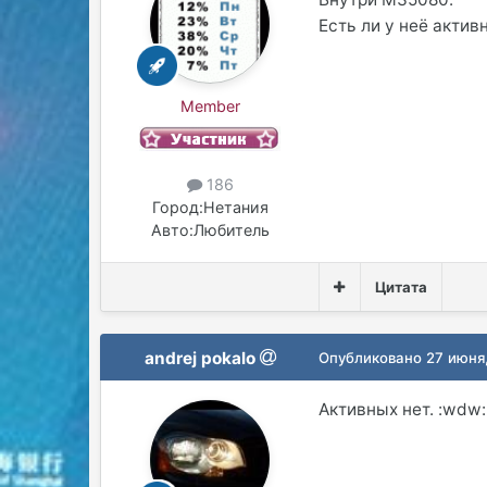
Есть ли у неё актив
Member
186
Город:
Нетания
Авто:
Любитель
Цитата
andrej pokalo
Опубликовано
27 июня
Активных нет. :wdw: