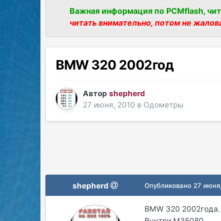
Важная информация по PCMflash, чит
читать внимательно, потом не жалов
BMW 320 2002год
Автор
shepherd
27 июня, 2010
в
Одометры
shepherd
Опубликовано
27 июня
BMW 320 2002года. 
Внутри М35080.