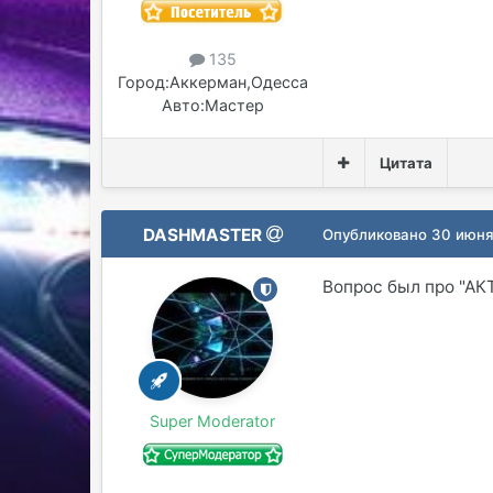
135
Город:
Аккерман,Одесса
Авто:
Мастер
Цитата
DASHMASTER
Опубликовано
30 июня
Вопрос был про "АК
Super Moderator