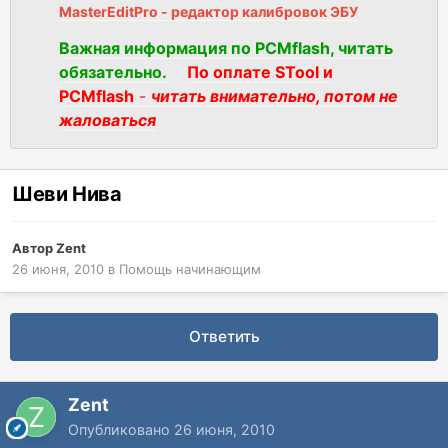
MasterEditPro - редактор калибровок ЭБУ
Важная информация по PCMflash, читать
обязательно.
По оплате STool и
PCMflash
-
читать внимательно, потом не
жаловаться
Шеви Нива
Автор
Zent
26 июня, 2010
в
Помощь начинающим
Ответить
Zent
Опубликовано
26 июня, 2010