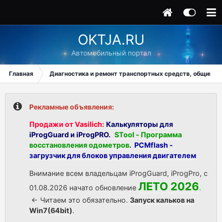
OKTJA.RU
Автомобильный портал
Главная
Диагностика и ремонт транспортных средств, общий ра
Рекламные объявления:
Продажи от Vasilich:
Калькуляторы для
iProgGuard и iProgPRO.
STool - Программа
восстановления одометров
.
PCMflash -
загрузчик для блоков управления двигателем
Внимание всем владельцам iProgGuard, iProgPro, с
ЛЕТО 2026
01.08.2026 начато обновление
.
<- Читаем это обязательно.
Запуск кальков на
Win7(64bit)
.