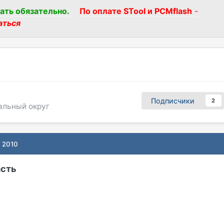
ать обязательно.
По оплате STool и PCMflash
-
аться
Подписчики
2
альный округ
, 2010
асть