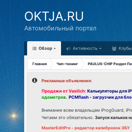
OKTJA.RU
Автомобильный портал
Обзор
Активность
Клубы
Главная
Чип-тюнинг
PAULUS-CHIP Раздел П
Рекламные объявления:
Продажи от Vasilich:
Калькуляторы для iP
одометров
.
PCMflash - загрузчик для бл
Внимание всем владельцам iProgGuard, iPr
Читаем это обязательно.
Запуск кальков н
MasterEditPro - редактор калибровок ЭБУ