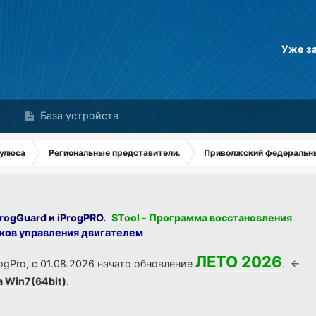
Уже з
База устройств
аулюса
Региональные представители.
Приволжский федеральн
rogGuard и iProgPRO.
STool - Программа восстановления
оков управления двигателем
ЛЕТО 2026
ogPro, с 01.08.2026 начато обновление
.
<-
а Win7(64bit)
.