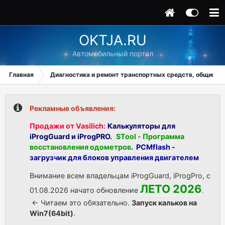
OKTJA.RU
Автомобильный портал
Главная
Диагностика и ремонт транспортных средств, общий ра
Рекламные объявления:
Продажи от Vasilich:
Калькуляторы для
iProgGuard и iProgPRO.
STool - Программа
восстановления одометров
.
PCMflash -
загрузчик для блоков управления двигателем
Внимание всем владельцам iProgGuard, iProgPro, с
ЛЕТО 2026
01.08.2026 начато обновление
.
<- Читаем это обязательно.
Запуск кальков на
Win7(64bit)
.