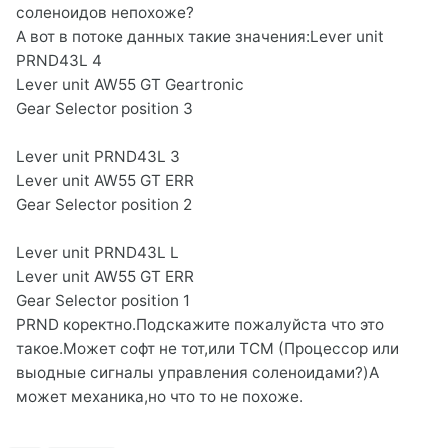
соленоидов непохоже?
А вот в потоке данных такие значения:Lever unit
PRND43L 4
Lever unit AW55 GT Geartronic
Gear Selector position 3
Lever unit PRND43L 3
Lever unit AW55 GT ERR
Gear Selector position 2
Lever unit PRND43L L
Lever unit AW55 GT ERR
Gear Selector position 1
PRND коректно.Подскажите пожалуйста что это
такое.Может софт не тот,или TCM (Процессор или
выодные сигналы управления соленоидами?)А
может механика,но что то не похоже.