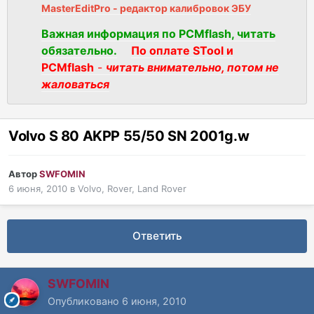
MasterEditPro - редактор калибровок ЭБУ
Важная информация по PCMflash, читать
обязательно.
По оплате STool и
PCMflash
-
читать внимательно, потом не
жаловаться
Volvo S 80 AKPP 55/50 SN 2001g.w
Автор
SWFOMIN
6 июня, 2010
в
Volvo, Rover, Land Rover
Ответить
SWFOMIN
Опубликовано
6 июня, 2010