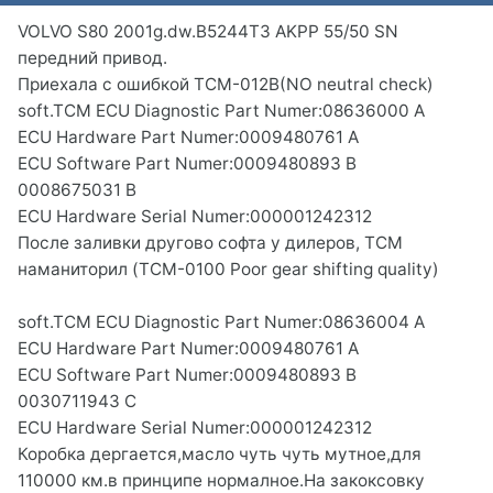
VOLVO S80 2001g.dw.B5244T3 AKPP 55/50 SN
передний привод.
Приехала с ошибкой TCM-012B(NO neutral check)
soft.TCM ECU Diagnostic Part Numer:08636000 A
ECU Hardware Part Numer:0009480761 A
ECU Software Part Numer:0009480893 B
0008675031 B
ECU Hardware Serial Numer:000001242312
После заливки другово софта у дилеров, TCM
наманиторил (TCM-0100 Poor gear shifting quality)
soft.TCM ECU Diagnostic Part Numer:08636004 A
ECU Hardware Part Numer:0009480761 A
ECU Software Part Numer:0009480893 B
0030711943 C
ECU Hardware Serial Numer:000001242312
Коробка дергается,масло чуть чуть мутное,для
110000 км.в принципе нормалное.На закоксовку