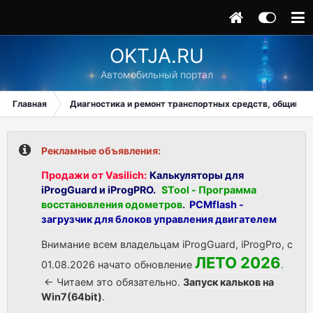
OKTJA.RU
Автомобильный портал
Главная
Диагностика и ремонт транспортных средств, общий ра
Рекламные объявления:
Продажи от Vasilich:
Калькуляторы для
iProgGuard и iProgPRO.
STool - Программа
восстановления одометров
.
PCMflash -
загрузчик для блоков управления двигателем
Внимание всем владельцам iProgGuard, iProgPro, с
ЛЕТО 2026
01.08.2026 начато обновление
.
<- Читаем это обязательно.
Запуск кальков на
Win7(64bit)
.