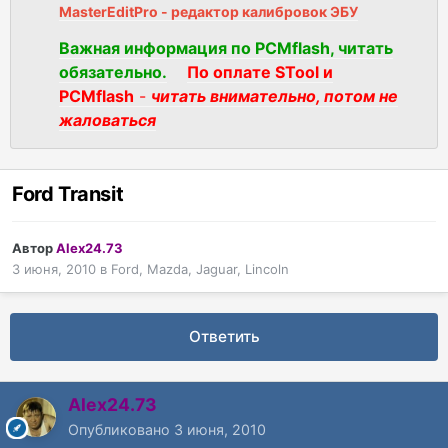
MasterEditPro - редактор калибровок ЭБУ
Важная информация по PCMflash, читать
обязательно.
По оплате STool и
PCMflash
-
читать внимательно, потом не
жаловаться
Ford Transit
Автор
Alex24.73
3 июня, 2010
в
Ford, Mazda, Jaguar, Lincoln
Ответить
Alex24.73
Опубликовано
3 июня, 2010