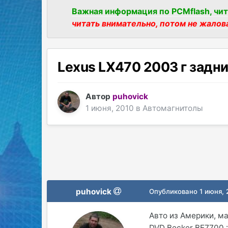
Важная информация по PCMflash, чит
читать внимательно, потом не жалов
Lexus LX470 2003 г задн
Автор
puhovick
1 июня, 2010
в
Автомагнитолы
puhovick
Опубликовано
1 июня,
Авто из Америки, м
DVD Becker BE7700 :