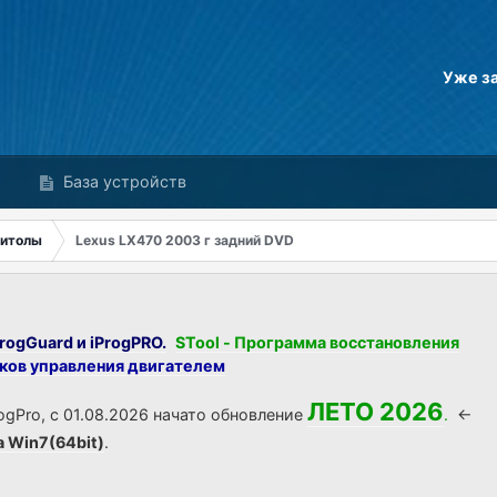
Уже з
База устройств
нитолы
Lexus LX470 2003 г задний DVD
rogGuard и iProgPRO.
STool - Программа восстановления
оков управления двигателем
ЛЕТО 2026
ogPro, с 01.08.2026 начато обновление
.
<-
а Win7(64bit)
.