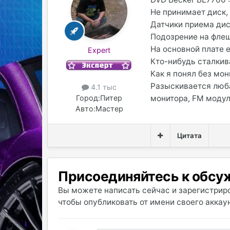
Не принимает диск,
Датчики приема дис
Подозрение на фле
На основной плате 
Expert
Кто-нибудь сталки
Как я понял без мон
Разыскивается люба
4.1 тыс
монитора, FM модул
Город:
Питер
Авто:
Мастер
Цитата
Присоединяйтесь к обс
Вы можете написать сейчас и зарегистриро
чтобы опубликовать от имени своего аккаун