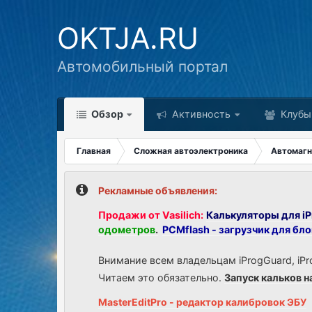
OKTJA.RU
Автомобильный портал
Обзор
Активность
Клубы
Главная
Сложная автоэлектроника
Автомаг
Рекламные объявления:
Продажи от Vasilich:
Калькуляторы для iP
одометров
.
PCMflash - загрузчик для бл
Внимание всем владельцам iProgGuard, iPr
Читаем это обязательно.
Запуск кальков н
MasterEditPro - редактор калибровок ЭБУ