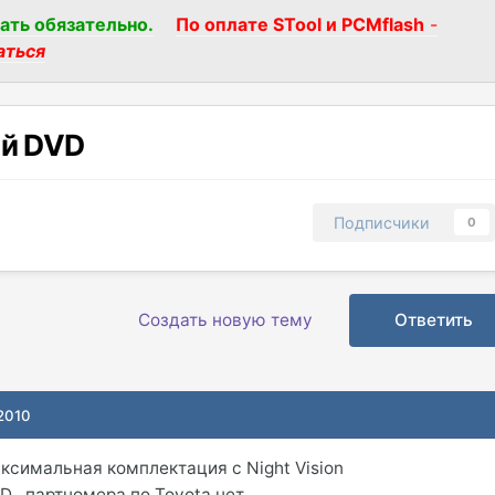
ать обязательно.
По оплате STool и PCMflash
-
аться
ий DVD
Подписчики
0
Создать новую тему
Ответить
 2010
аксимальная комплектация с Night Vision
D , партномера по Toyota нет