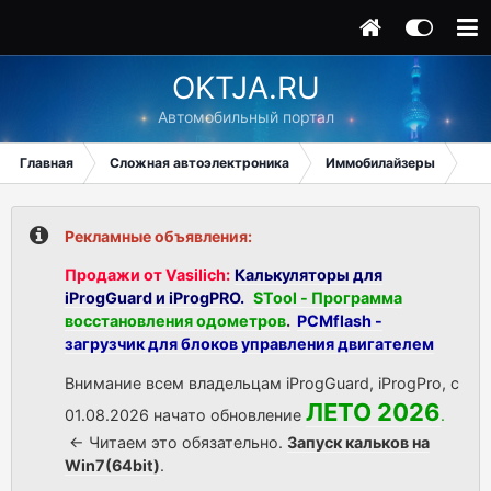
OKTJA.RU
Автомобильный портал
Главная
Сложная автоэлектроника
Иммобилайзеры
Mer
Рекламные объявления:
Продажи от Vasilich:
Калькуляторы для
iProgGuard и iProgPRO.
STool - Программа
восстановления одометров
.
PCMflash -
загрузчик для блоков управления двигателем
Внимание всем владельцам iProgGuard, iProgPro, с
ЛЕТО 2026
01.08.2026 начато обновление
.
<- Читаем это обязательно.
Запуск кальков на
Win7(64bit)
.