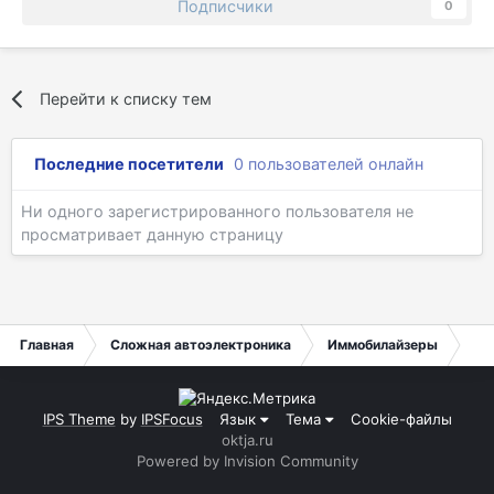
Подписчики
0
Перейти к списку тем
Последние посетители
0 пользователей онлайн
Ни одного зарегистрированного пользователя не
просматривает данную страницу
Главная
Сложная автоэлектроника
Иммобилайзеры
Mer
IPS Theme
by
IPSFocus
Язык
Тема
Cookie-файлы
oktja.ru
Powered by Invision Community