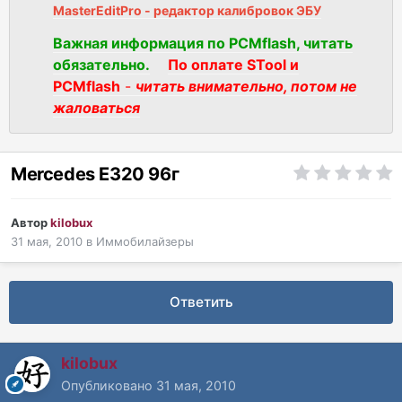
MasterEditPro - редактор калибровок ЭБУ
Важная информация по PCMflash, читать
обязательно.
По оплате STool и
PCMflash
-
читать внимательно, потом не
жаловаться
Mercedes E320 96г
Автор
kilobux
31 мая, 2010
в
Иммобилайзеры
Ответить
kilobux
Опубликовано
31 мая, 2010