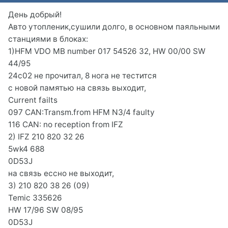
День добрый!
Авто утопленик,сушили долго, в основном паяльными
станциями в блоках:
1)HFM VDO MB number 017 54526 32, HW 00/00 SW
44/95
24c02 не прочитал, 8 нога не тестится
с новой памятью на связь выходит,
Current failts
097 CAN:Transm.from HFM N3/4 faulty
116 CAN: no reception from IFZ
2) IFZ 210 820 32 26
5wk4 688
0D53J
на связь ессно не выходит,
3) 210 820 38 26 (09)
Temic 335626
HW 17/96 SW 08/95
0D53J