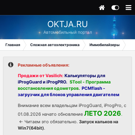
OKTJA.RU
Автомобильный портал
Главная
Сложная автоэлектроника
Иммобилайзеры
HO
Рекламные объявления:
Продажи от Vasilich:
Калькуляторы для
iProgGuard и iProgPRO.
STool - Программа
восстановления одометров
.
PCMflash -
загрузчик для блоков управления двигателем
Внимание всем владельцам iProgGuard, iProgPro, с
ЛЕТО 2026
01.08.2026 начато обновление
.
<- Читаем это обязательно.
Запуск кальков на
Win7(64bit)
.