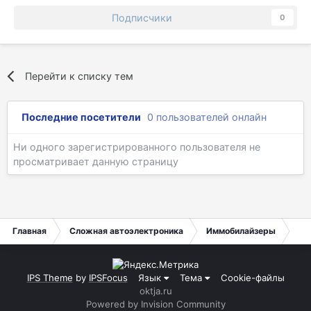
Подписчики
0
Перейти к списку тем
Последние посетители
0 пользователей онлайн
Ни одного зарегистрированного пользователя не
просматривает данную страницу
Главная
Сложная автоэлектроника
Иммобилайзеры
HO
IPS Theme
by
IPSFocus
Язык
Тема
Cookie-файлы
oktja.ru
Powered by Invision Community