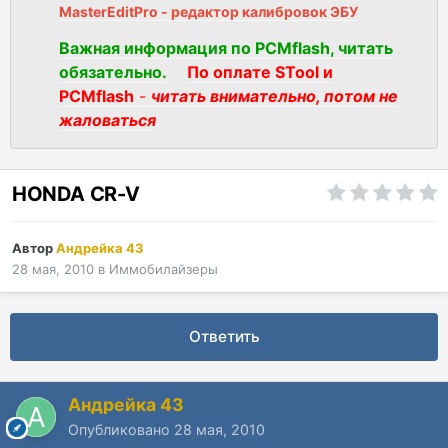
MasterEditPro - редактор калибровок ЭБУ
Важная информация по PCMflash, читать
обязательно.
По оплате STool и
PCMflash
-
читать внимательно, потом не
жаловаться
HONDA CR-V
Автор
Андрейка 43
28 мая, 2010
в
Иммобилайзеры
Ответить
Андрейка 43
Опубликовано
28 мая, 2010