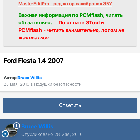
MasterEditPro - редактор калибровок ЭБУ
Важная информация по PCMflash, читать
обязательно.
По оплате STool и
PCMflash
-
читать внимательно, потом не
жаловаться
Ford Fiesta 1.4 2007
Автор
Bruce Willis
28 мая, 2010
в
Подушки безопасности
Ответить
Bruce Willis
Опубликовано
28 мая, 2010