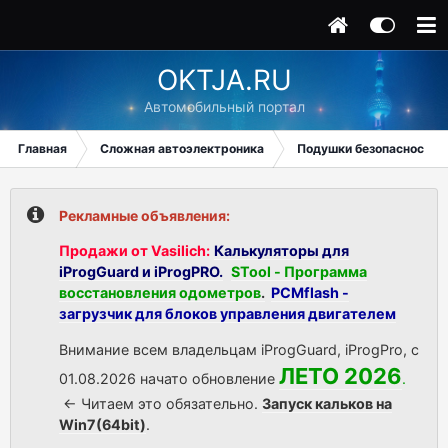
OKTJA.RU
Автомобильный портал
Главная
Сложная автоэлектроника
Подушки безопасности
Рекламные объявления:
Продажи от Vasilich:
Калькуляторы для
iProgGuard и iProgPRO.
STool - Программа
восстановления одометров
.
PCMflash -
загрузчик для блоков управления двигателем
Внимание всем владельцам iProgGuard, iProgPro, с
ЛЕТО 2026
01.08.2026 начато обновление
.
<- Читаем это обязательно.
Запуск кальков на
Win7(64bit)
.