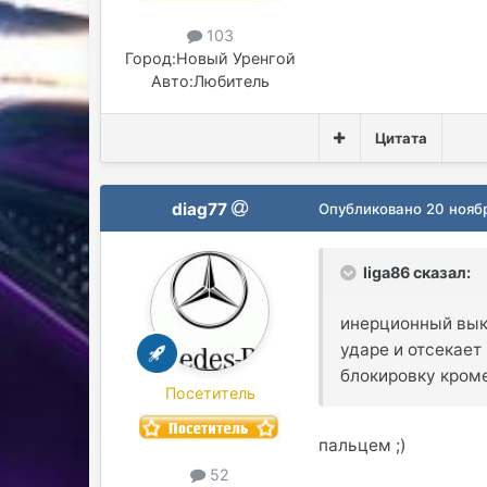
103
Город:
Новый Уренгой
Авто:
Любитель
Цитата
diag77
Опубликовано
20 нояб
liga86 сказал:
инерционный вык
ударе и отсекает
блокировку кром
Посетитель
пальцем ;)
52