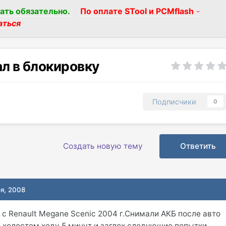
ать обязательно.
По оплате STool и PCMflash
-
аться
ал в блокировку
Подписчики
0
Создать новую тему
Ответить
ря, 2008
с Renault Megane Scenic 2004 г.Снимали АКБ после авто
а холостом ходу 5 минут и заглох,следующие попытки