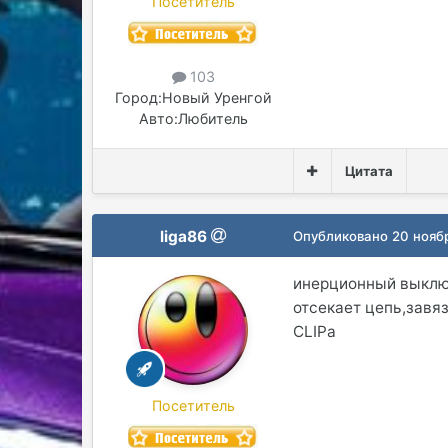
Посетитель
103
Город:
Новый Уренгой
Авто:
Любитель
Цитата
liga86
Опубликовано
20 нояб
инерционный выключ
отсекает цепь,завя
CLIPа
Посетитель