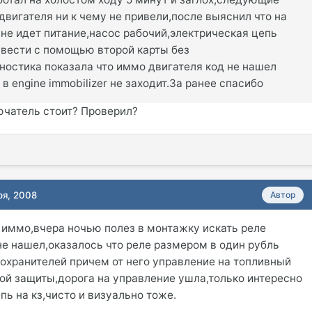
двигателя ни к чему не привели,после выяснил что на
не идет питание,насос рабочий,электрическая цепь
авести с помощью второй карты без
ностика показала что иммо двигателя код не нашел
в engine immobilizer не заходит.За ранее спасибо
чатель стоит? Проверил?
ря, 2008
Автор
е иммо,вчера ночью полез в монтажку искать реле
не нашел,оказалось что реле размером в один рубль
дохранителей причем от него управление на топливный
кой защиты,дорога на управление ушла,только интересно
пь на кз,чисто и визуально тоже.