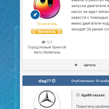
запуска двигателя 
насос не идет пита
завести с помощью 
иммо двигателя код 
Посетитель
заходит.За ранее с
103
Город:
Новый Уренгой
Авто:
Любитель
Цитата
diag77
Опубликовано
19 нояб
liga86 сказал:
Помогите,проблем