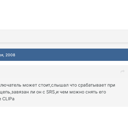
ря, 2008
лючатель может стоит,слышал что срабатывает при
 цепь,завязан ли он с SRS,и чем можно снять его
е CLIPа