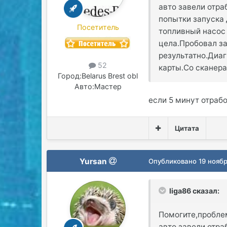
авто завели отра
попытки запуска 
Посетитель
топливный насос 
цела.Пробовал з
результатно.Диаг
52
карты.Со сканера 
Город:
Belarus Brest obl
Авто:
Мастер
если 5 минут отрабо
Цитата
Yursan
Опубликовано
19 нояб
liga86 сказал:
Помогите,проблем
авто завели отра