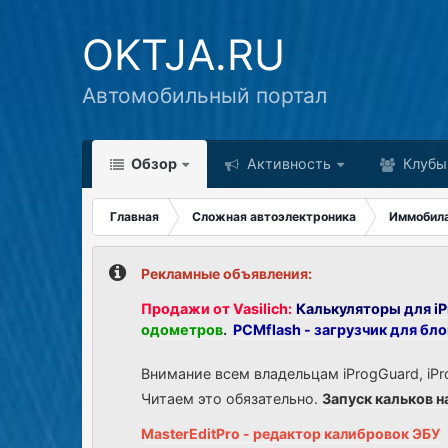
OKTJA.RU
Автомобильный портал
Обзор
Активность
Клубы
Главная
Сложная автоэлектроника
Иммобил
Рекламные объявления:
Продажи от Vasilich:
Калькуляторы для iP
одометров
.
PCMflash - загрузчик для бл
Внимание всем владельцам iProgGuard, iPr
Читаем это обязательно.
Запуск кальков н
MasterEditPro - редактор калибровок ЭБУ