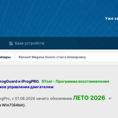
Уже з
База устройств
айзеры
Renault Megane Scenic стал в блокировку
rogGuard и iProgPRO.
STool - Программа восстановления
оков управления двигателем
ЛЕТО 2026
ogPro, с 01.08.2026 начато обновление
.
<-
а Win7(64bit)
.