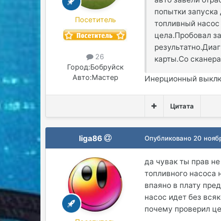
попытки запуска 
Посетитель
топливный насос 
цела.Пробовал з
результатно.Диаг
26
карты.Со сканера 
Город:
Бобруйск
Авто:
Мастер
Инерционный выклю
Цитата
liga86
Опубликовано
20 нояб
да чувак ты прав н
топливного насоса 
впаяно в плату пре
насос идет без вся
почему проверил це