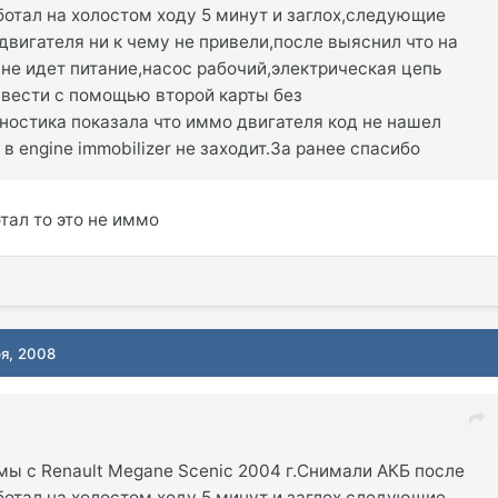
ботал на холостом ходу 5 минут и заглох,следующие
двигателя ни к чему не привели,после выяснил что на
не идет питание,насос рабочий,электрическая цепь
авести с помощью второй карты без
ностика показала что иммо двигателя код не нашел
в engine immobilizer не заходит.За ранее спасибо
тал то это не иммо
ря, 2008
ы с Renault Megane Scenic 2004 г.Снимали АКБ после
ботал на холостом ходу 5 минут и заглох,следующие