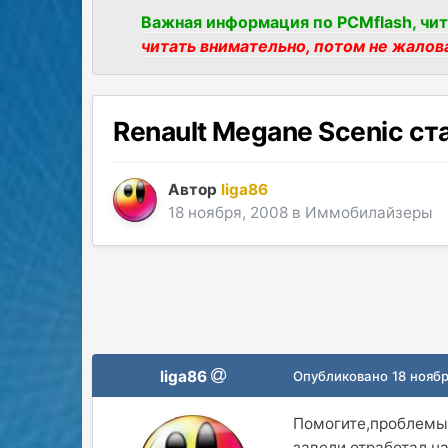
Важная информация по PCMflash, чит
читать внимательно, потом не жалов
Renault Megane Scenic ст
Автор
liga86
18 ноября, 2008
в
Иммобилайзеры
liga86
Опубликовано
18 нояб
Помогите,проблемы 
завели отработал н